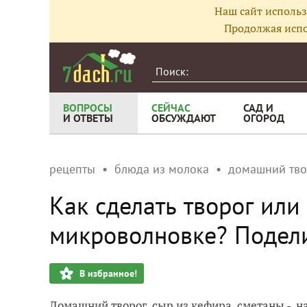
Наш сайт использ
Продолжая испо
ВОПРОСЫ
СЕЙЧАС
САД И
И ОТВЕТЫ
ОБСУЖДАЮТ
ОГОРОД
рецепты
блюда из молока
домашний тво
Как сделать творог или
микроволновке? Подел
В избранное!
Домашний творог, сыр из кефира, сметаны - на