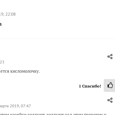
9, 22:08
5
:23
ается кисломолочку.
1
Спасибо!
арта 2019, 07:47
Потом хозяйки колдуют-колдуют над этим творогом и