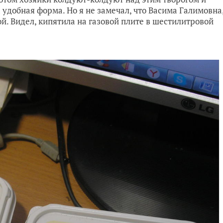
 удобная форма. Но я не замечал, что Васима Галимовна
й. Видел, кипятила на газовой плите в шестилитровой