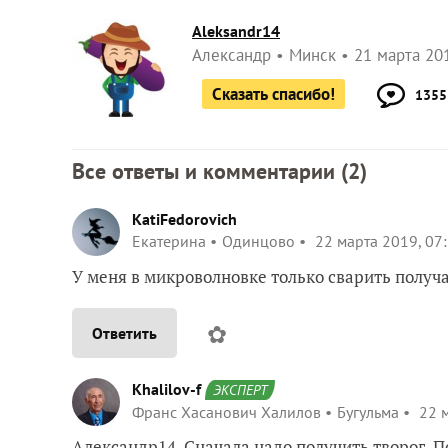
Aleksandr14
Александр
Минск
21 марта 201
Сказать спасибо!
1355
Все ответы и комментарии (
2
)
KatiFedorovich
Екатерина
Одинцово
22 марта 2019, 07
У меня в микроволновке только сварить получ
✿
Ответить
Khalilov-f
ЭКСПЕРТ
Франс Хасанович Халилов
Бугульма
22 м
Александр14, Сначала надо получить творог. 