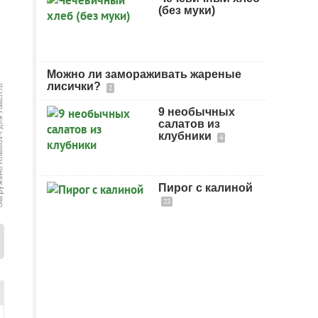
(без муки)
Можно ли замораживать жареные
лисички?
2
9 необычных
салатов из
клубники
4
Пирог с калиной
23