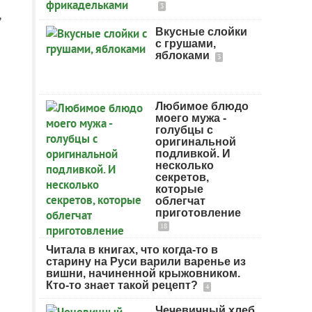
3
,
Вкусные слойки
с грушами,
яблоками
3
Любимое блюдо
моего мужа -
голубцы с
оригинальной
подливкой. И
несколько
секретов,
которые
облегчат
приготовление
18
Читала в книгах, что когда-то в
старину на Руси варили варенье из
вишни, начиненной крыжовником.
Кто-то знает такой рецепт?
4
Чечевичный хлеб