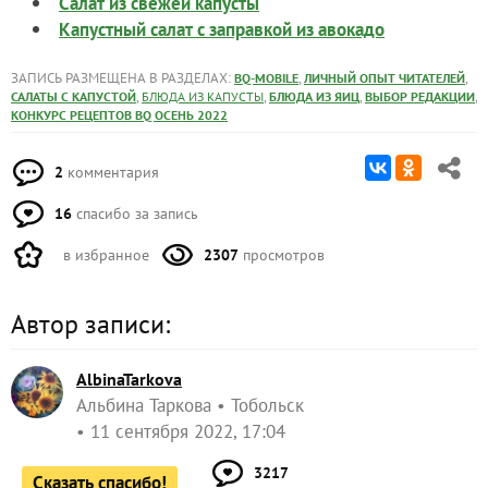
Салат из свежей капусты
Капустный салат с заправкой из авокадо
ЗАПИСЬ РАЗМЕЩЕНА В РАЗДЕЛАХ:
,
,
BQ-MOBILE
ЛИЧНЫЙ ОПЫТ ЧИТАТЕЛЕЙ
,
,
,
,
САЛАТЫ С КАПУСТОЙ
БЛЮДА ИЗ КАПУСТЫ
БЛЮДА ИЗ ЯИЦ
ВЫБОР РЕДАКЦИИ
КОНКУРС РЕЦЕПТОВ BQ ОСЕНЬ 2022
2
комментария
16
спасибо за запись
в избранное
2307
просмотров
Автор записи:
AlbinaTarkova
Альбина Таркова
Тобольск
11 сентября 2022, 17:04
3217
Сказать спасибо!