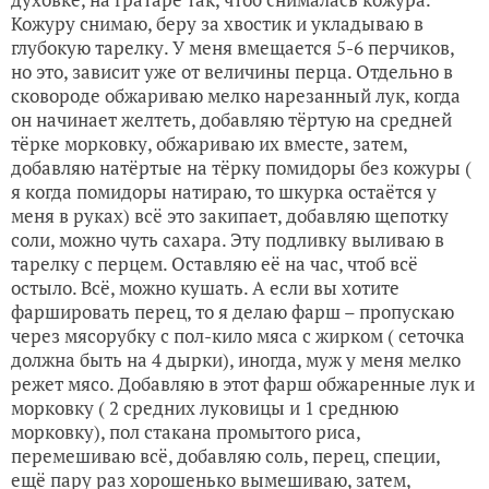
Кожуру снимаю, беру за хвостик и укладываю в
глубокую тарелку. У меня вмещается 5-6 перчиков,
но это, зависит уже от величины перца. Отдельно в
сковороде обжариваю мелко нарезанный лук, когда
он начинает желтеть, добавляю тёртую на средней
тёрке морковку, обжариваю их вместе, затем,
добавляю натёртые на тёрку помидоры без кожуры (
я когда помидоры натираю, то шкурка остаётся у
меня в руках) всё это закипает, добавляю щепотку
соли, можно чуть сахара. Эту подливку выливаю в
тарелку с перцем. Оставляю её на час, чтоб всё
остыло. Всё, можно кушать. А если вы хотите
фаршировать перец, то я делаю фарш – пропускаю
через мясорубку с пол-кило мяса с жирком ( сеточка
должна быть на 4 дырки), иногда, муж у меня мелко
режет мясо. Добавляю в этот фарш обжаренные лук и
морковку ( 2 средних луковицы и 1 среднюю
морковку), пол стакана промытого риса,
перемешиваю всё, добавляю соль, перец, специи,
ещё пару раз хорошенько вымешиваю, затем,