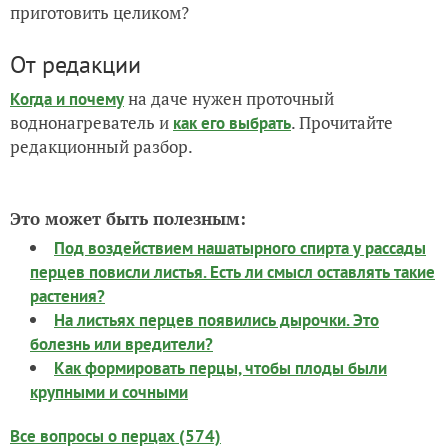
приготовить целиком?
От редакции
на даче нужен проточный
Когда и почему
воднонагреватель и
. Прочитайте
как его выбрать
редакционный разбор.
Это может быть полезным:
Под воздействием нашатырного спирта у рассады
перцев повисли листья. Есть ли смысл оставлять такие
растения?
На листьях перцев появились дырочки. Это
болезнь или вредители?
Как формировать перцы, чтобы плоды были
крупными и сочными
Все вопросы о перцах (574)