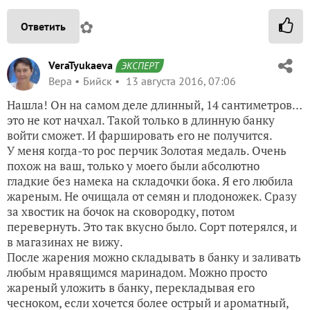
✿
Ответить
VeraTyukaeva
ЭКСПЕРТ
Вера
Бийск
13 августа 2016, 07:06
Нашла! Он на самом деле длинный, 14 сантиметров…
это не кот начхал. Такой только в длинную банку
войти сможет. И фаршировать его не получится.
У меня когда-то рос перчик Золотая медаль. Очень
похож на ваш, только у моего были абсолютно
гладкие без намека на складочки бока. Я его любила
жареным. Не очищала от семян и плодоножек. Сразу
за хвостик на бочок на сковородку, потом
перевернуть. Это так вкусно было. Сорт потерялся, и
в магазинах не вижу.
После жарения можно складывать в банку и заливать
любым нравящимся маринадом. Можно просто
жареный уложить в банку, перекладывая его
чесноком, если хочется более острый и ароматный,