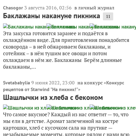
3 августа 2016, 02:56
в личный журнал
Chasogor
Баклажаны накануне пикника
11
Эта закуска готовится заранее и подаётся в
охлаждённом виде. Для приготовления понадобится
сковорода – в ней обжариваем баклажаны, и
сотейник – в нём тушим все овощи и потом
охлаждаем в нём же. Баклажаны Берём длинные
баклажаны,...
9 июня 2022, 23:00
на конкурс «
Svetababylia
Конкурс
»
рецептов от Starwind "На пикник!"
Шашлычки из хлеба с беконом
Что самое вкусное? Каждый из нас ответит — то, что
мы ели в детстве. Аромат запеченной на костре
картошки, хлеб с кусочком сала на прутике —
незабываемые моменты, которые рядом с нами всю