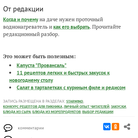
От редакции
на даче нужен проточный
Когда и почему
воднонагреватель и
. Прочитайте
как его выбрать
редакционный разбор.
Это может быть полезным:
Капуста "Провансаль"
11 рецептов легких и быстрых закусок к
новогоднему столу
Салат в тарталетках с куриным филе и редисом
ЗАПИСЬ РАЗМЕЩЕНА В РАЗДЕЛАХ:
,
STARWIND
,
,
,
КОНКУРС РЕЦЕПТОВ ДЛЯ ПИКНИКА
ЛИЧНЫЙ ОПЫТ ЧИТАТЕЛЕЙ
ЗАКУСКИ
,
,
БЛЮДА ИЗ СЫРА
БЛЮДА ИЗ МОРЕПРОДУКТОВ
ВЫБОР РЕДАКЦИИ
комментарии