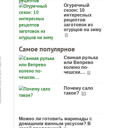
Огуречный
сезон: 10
интересных
рецептов
заготовок из
огурцов на зиму
4
Самое популярное
Свиная рулька
или Вепрево
колено по-
чешски....
7
Почему сало
такое?
13
Можно ли готовить маринады с
домашним винным уксусом? В