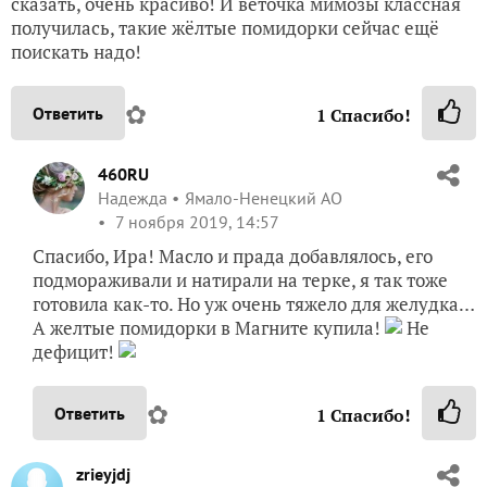
сказать, очень красиво! И веточка мимозы классная
получилась, такие жёлтые помидорки сейчас ещё
поискать надо!
✿
Ответить
1
Спасибо!
460RU
Надежда
Ямало-Ненецкий АО
7 ноября 2019, 14:57
Спасибо, Ира! Масло и прада добавлялось, его
подмораживали и натирали на терке, я так тоже
готовила как-то. Но уж очень тяжело для желудка…
А желтые помидорки в Магните купила!
Не
дефицит!
✿
Ответить
1
Спасибо!
zrieyjdj