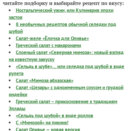
читайте подборку и выбирайте рецепт по вкусу:
Ностальгический ужин, или Кулинария эпохи
застоя
8 необычных рецептов обычной селедки под
шубой
Салат-желе «Ёлочка для Оливье»
Греческий салат с макаронами
Слоеный салат «Северная мимоза»: новый взгляд
на известную закуску
«Сельдь в шубе»… или селедка под шубой в виде
рулета
Салат «Мимоза абхазская»
Салат «Цезарь» с одноименным соусом и грудкой
индейки
Греческий салат – прикосновение к традициям
Эллады
«Сельдь под шубой» в виде роллов
С «Мимозой» на пикник!
Салат Оливье — новая версия