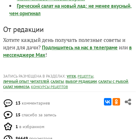
Греческий салат на новый лад: не менее вкусный,
чем оригинал
От редакции
Хотите каждый день получать полезные советы и
идеи для дачи?
или
Подпишитесь на нас
в телеграме
в
!
мессенджере Max
ЗАПИСЬ РАЗМЕЩЕНА В РАЗДЕЛАХ:
,
,
VITEK
РЕЦЕПТЫ
,
,
,
,
ЛИЧНЫЙ ОПЫТ ЧИТАТЕЛЕЙ
САЛАТЫ
ВЫБОР РЕДАКЦИИ
САЛАТЫ С РЫБОЙ
,
САЛАТ МИМОЗА
КОНКУРСЫ РЕЦЕПТОВ
13
комментариев
15
спасибо за запись
1
в избранном
86649
просмотров