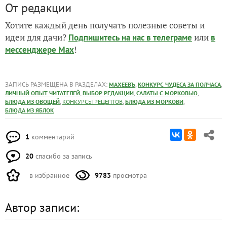
От редакции
Хотите каждый день получать полезные советы и
идеи для дачи?
или
Подпишитесь на нас
в телеграме
в
!
мессенджере Max
ЗАПИСЬ РАЗМЕЩЕНА В РАЗДЕЛАХ:
,
,
МАХЕЕВЪ
КОНКУРС ЧУДЕСА ЗА ПОЛЧАСА
,
,
,
ЛИЧНЫЙ ОПЫТ ЧИТАТЕЛЕЙ
ВЫБОР РЕДАКЦИИ
САЛАТЫ С МОРКОВЬЮ
,
,
,
БЛЮДА ИЗ ОВОЩЕЙ
КОНКУРСЫ РЕЦЕПТОВ
БЛЮДА ИЗ МОРКОВИ
БЛЮДА ИЗ ЯБЛОК
1
комментарий
20
спасибо за запись
в избранное
9783
просмотра
Автор записи: