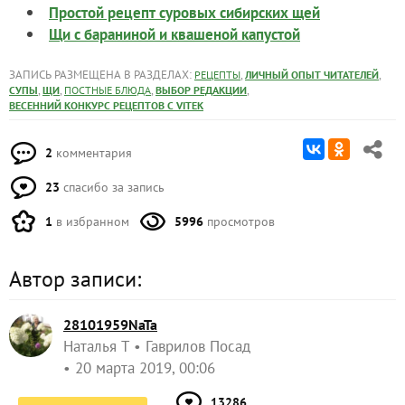
Простой рецепт суровых сибирских щей
Щи с бараниной и квашеной капустой
ЗАПИСЬ РАЗМЕЩЕНА В РАЗДЕЛАХ:
,
,
РЕЦЕПТЫ
ЛИЧНЫЙ ОПЫТ ЧИТАТЕЛЕЙ
,
,
,
,
СУПЫ
ЩИ
ПОСТНЫЕ БЛЮДА
ВЫБОР РЕДАКЦИИ
ВЕСЕННИЙ КОНКУРС РЕЦЕПТОВ С VITEK
2
комментария
23
спасибо за запись
1
в избранном
5996
просмотров
Автор записи:
28101959NaTa
Наталья Т
Гаврилов Посад
20 марта 2019, 00:06
13286