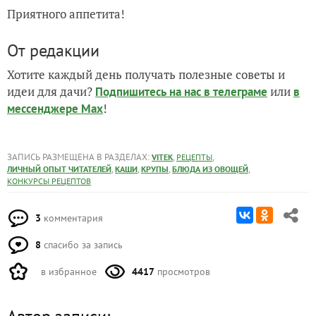
Приятного аппетита!
От редакции
Хотите каждый день получать полезные советы и
идеи для дачи?
или
Подпишитесь на нас
в телеграме
в
!
мессенджере Max
ЗАПИСЬ РАЗМЕЩЕНА В РАЗДЕЛАХ:
,
,
VITEK
РЕЦЕПТЫ
,
,
,
,
ЛИЧНЫЙ ОПЫТ ЧИТАТЕЛЕЙ
КАШИ
КРУПЫ
БЛЮДА ИЗ ОВОЩЕЙ
КОНКУРСЫ РЕЦЕПТОВ
3
комментария
8
спасибо за запись
в избранное
4417
просмотров