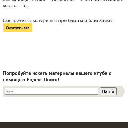
15 мая 2025, 01:26
на конкурс «
28101959NaTa
Конкурс
»
рецептов "Кулинарный калейдоскоп"
Блины на кефире с манкой
Приготовила блины на кефире с добавлением манки,
они получились очень вкусные, мягкие, нежные.
Время приготовления: около 1 часа.
ИнгредиентыМука — 150-200 гМанка — 50 гКефир —
300 млВода теплая — 70 млЯйца — 2 шт.Растительное
масло — 3...
Смотрите все материалы
про блины и блинчики
:
Смотреть все