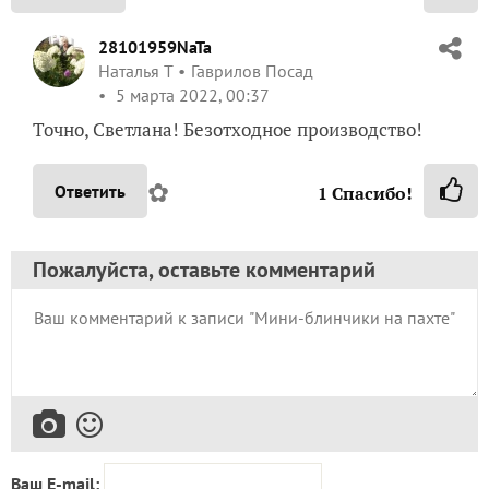
SvetlanaDo
Светлана
Костромская обл.
4 марта 2022, 06:45
Я как-то сыр делала, тоже пахта осталась! Очень
вкусные получились блинчики! Главное- безотходное
производство!
✿
Ответить
2
Спасибо!
28101959NaTa
Наталья Т
Гаврилов Посад
5 марта 2022, 00:37
Точно, Светлана! Безотходное производство!
✿
Ответить
1
Спасибо!