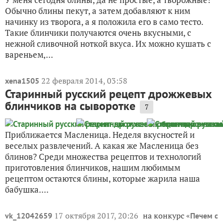
этого он не стал хуже =) Я знаю, что многие сначала
замешивают плотное тесто, а уже потом начинают
разбавлять его до жидкого состояния. От себя
лично...
20 декабря 2023, 23:33
на конкурс
28101959NaTa
«
»
Конкурс рецептов "Ух, горячо!"
Блины творожные
У меня сегодня блины, да не простые, а творожные!
Обычно блины пекут, а затем добавляют к ним
начинку из творога, а я положила его в само тесто.
Такие блинчики получаются очень вкусными, с
нежной сливочной ноткой вкуса. Их можно кушать с
вареньем,...
22 февраля 2014, 03:58
xena1505
Старинный русский рецепт дрожжевых