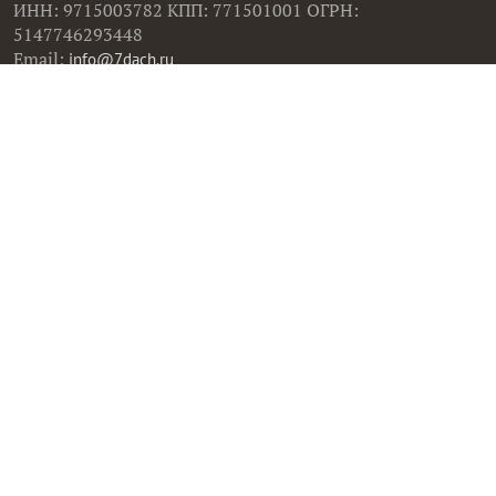
Попробуйте искать материалы нашего клуба с
помощью Яндекс.Поиск!
ИНН: 9715003782 КПП: 771501001 ОГРН:
5147746293448
Email:
info@7dach.ru
Тел: +7 (916) 710-7449 (семена не продаем!)
Главная страница
Сейчас публикуют
Сейчас обсуждают
Дачные вопросы
Помощь