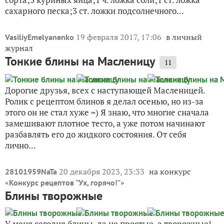
26 октября 2013, 11:28
на конкурс
GalechkaKudinovich
«
»
Конкурс дачных рецептов
Блины из кабачков - невозможно
вкусный рецепт
25
Вкусные, сочные блины получаются из кабачков.
Ингредиенты для блинов:половина кабачка среднего
размера;1 стакан молока;2 стакана муки высшего
сорта;3 куриных яйца;1 ч. ложка соли;1 ст. ложка
сахарного песка;3 ст. ложки подсолнечного...
19 февраля 2017, 17:06
в личный
VasiliyEmelyanenko
журнал
Тонкие блины на Масленицу
11
Дорогие друзья, всех с наступающей Масленицей.
Ролик с рецептом блинов я делал осенью, но из-за