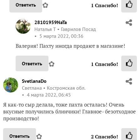
пахта -это почти что обезжиренное молоко!
✿
Ответить
2
Спасибо!
Valleo
Валерия Сидненкова
Тула
4 марта 2022, 07:26
И я с пахтой не знакома…
✿
Ответить
1
Спасибо!
28101959NaTa
Наталья Т
Гаврилов Посад
5 марта 2022, 00:36
Валерия! Пахту иногда продают в магазине!
✿
Ответить
1
Спасибо!