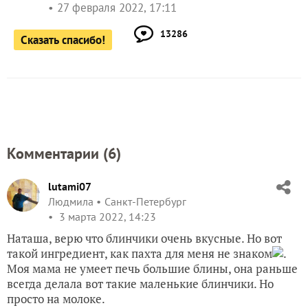
6
комментариев
13
спасибо за запись
в избранное
3139
просмотров
Автор записи:
28101959NaTa
Наталья Т
Гаврилов Посад
27 февраля 2022, 17:11
13286
Сказать спасибо!