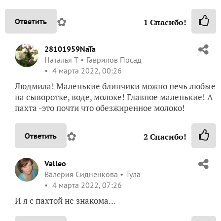
Комментарии (
6
)
lutami07
Людмила
Санкт-Петербург
3 марта 2022, 14:23
Наташа, верю что блинчики очень вкусные. Но вот
такой ингредиент, как пахта для меня не знаком
.
Моя мама не умеет печь большие блины, она раньше
всегда делала вот такие маленькие блинчики. Но
просто на молоке.
✿
Ответить
1
Спасибо!
28101959NaTa
Наталья Т
Гаврилов Посад
4 марта 2022, 00:26
Людмила! Маленькие блинчики можно печь любые
на сыворотке, воде, молоке! Главное маленькие! А