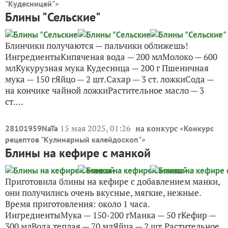
блинчиков на сыворотке
7
Приближается Масленица. Неделя вкусностей и
веселых развлечений. А какая же Масленица без
блинов? Среди множества рецептов и технологий
приготовления блинчиков, нашим любимым
рецептом остаются блины, которые жарила наша
бабушка....
17 октября 2017, 20:26
на конкурс «
vk_12042659
Печем с
»
"Кудесницей"
Блины "Сельские"
Блинчики получаются — пальчики оближешь!
ИнгредиентыКипяченая вода — 200 млМолоко — 600
млКукурузная мука Кудесница — 200 г Пшеничная
мука — 150 гЯйцо — 2 шт.Сахар — 3 ст. ложкиСода —
на кончике чайной ложкиРастительное масло — 3
ст....