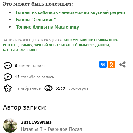
Приятного аппетита!
От редакции
на даче нужен проточный
Когда и почему
воднонагреватель и
. Прочитайте
как его выбрать
редакционный разбор.
Это может быть полезным:
Блины из кабачков - невозможно вкусный рецепт
Блины "Сельские"
Тонкие блины на Масленицу
ЗАПИСЬ РАЗМЕЩЕНА В РАЗДЕЛАХ:
,
КОНКУРС БЛИНОВ ПРИШЛА ПОРА
,
,
,
,
РЕЦЕПТЫ
FISKARS
ЛИЧНЫЙ ОПЫТ ЧИТАТЕЛЕЙ
ВЫБОР РЕДАКЦИИ
БЛИНЫ И БЛИНЧИКИ