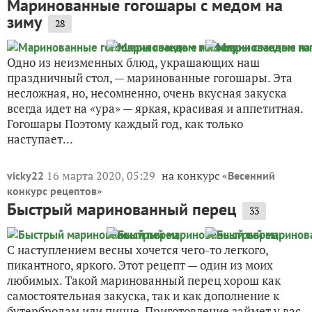
Маринованные гогошары с медом на
зиму
28
Одно из неизменных блюд, украшающих наш
праздничный стол, — маринованные гогошары. Эта
несложная, но, несомненно, очень вкусная закуска
всегда идет на «ура» — яркая, красивая и аппетитная.
Гогошары Поэтому каждый год, как только
наступает...
16 марта 2020, 05:29
на конкурс «
vicky22
Весенний
»
конкурс рецептов
Быстрый маринованный перец
33
С наступлением весны хочется чего-то легкого,
пикантного, яркого. Этот рецепт — один из моих
любимых. Такой маринованный перец хорош как
самостоятельная закуска, так и как дополнение к
бутербродам или пицце. Приготовление займет у вас