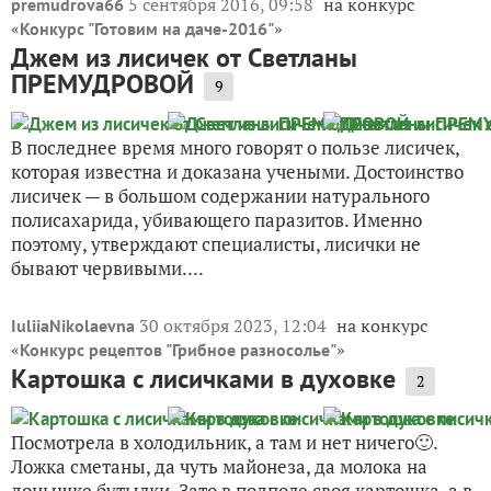
5 сентября 2016, 09:58
на конкурс
premudrova66
«
»
Конкурс "Готовим на даче-2016"
Джем из лисичек от Светланы
ПРЕМУДРОВОЙ
9
В последнее время много говорят о пользе лисичек,
которая известна и доказана учеными. Достоинство
лисичек — в большом содержании натурального
полисахарида, убивающего паразитов. Именно
поэтому, утверждают специалисты, лисички не
бывают червивыми....
30 октября 2023, 12:04
на конкурс
IuliiaNikolaevna
«
»
Конкурс рецептов "Грибное разносолье"
Картошка с лисичками в духовке
2
Посмотрела в холодильник, а там и нет ничего🙂.
Ложка сметаны, да чуть майонеза, да молока на
донышке бутылки. Зато в подполе своя картошка, а в