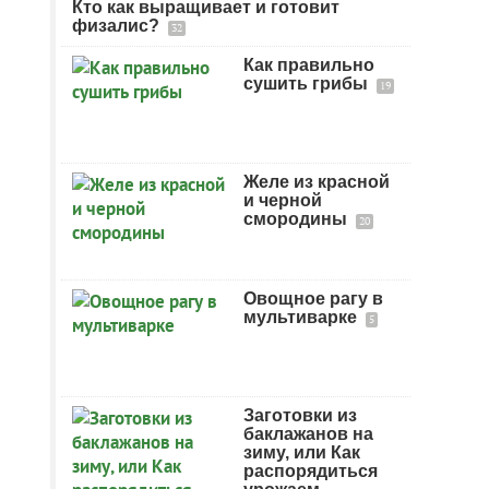
Кто как выращивает и готовит
физалис?
32
Как правильно
сушить грибы
19
Желе из красной
и черной
смородины
20
Овощное рагу в
мультиварке
5
Заготовки из
баклажанов на
зиму, или Как
распорядиться