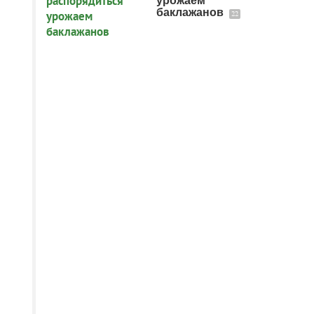
урожаем
баклажанов
22