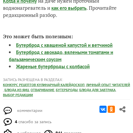
на даче нужен проточный
Когда и почему
воднонагреватель и
. Прочитайте
как его выбрать
редакционный разбор.
Это может быть полезным:
Бутерброд с квашеной капустой и ветчиной
Бутерброд с авокадо, вялеными томатами и
бальзамическим соусом
Жареные бутерброды с колбасой
ЗАПИСЬ РАЗМЕЩЕНА В РАЗДЕЛАХ:
,
КОНКУРС РЕЦЕПТОВ КУЛИНАРНЫЙ КАЛЕЙДОСКОП
ЛИЧНЫЙ ОПЫТ ЧИТАТЕЛЕЙ
,
,
,
,
,
БЛЮДА ИЗ ЯИЦ
ОТВАРИВАНИЕ
БУТЕРБРОДЫ
БЛЮДА ДЛЯ ЗАВТРАКА
ВЫБОР РЕДАКЦИИ
комментарии
4
спасибо за запись
в избранное
941
просмотр