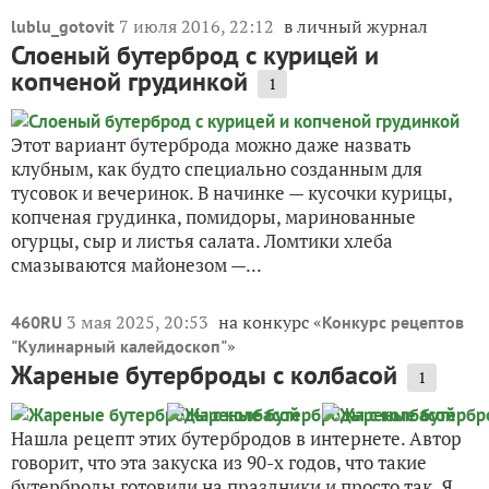
7 июля 2016, 22:12
в личный журнал
lublu_gotovit
Слоеный бутерброд с курицей и
копченой грудинкой
1
Этот вариант бутерброда можно даже назвать
клубным, как будто специально созданным для
тусовок и вечеринок. В начинке — кусочки курицы,
копченая грудинка, помидоры, маринованные
огурцы, сыр и листья салата. Ломтики хлеба
смазываются майонезом —...
3 мая 2025, 20:53
на конкурс «
460RU
Конкурс рецептов
»
"Кулинарный калейдоскоп"
Жареные бутерброды с колбасой
1
Нашла рецепт этих бутербродов в интернете. Автор
говорит, что эта закуска из 90-х годов, что такие
бутерброды готовили на праздники и просто так. Я,