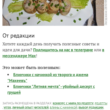
От редакции
Хотите каждый день получать полезные советы и
идеи для дачи?
или
Подпишитесь на нас
в телеграме
в
!
мессенджере Max
Это может быть полезным:
Блинчики с начинкой из творога и джема
"Махеевъ"
Блинчики "Летняя мечта" - убойный десерт с
грушей
ЗАПИСЬ РАЗМЕЩЕНА В РАЗДЕЛАХ:
,
КОНКУРС С МИРА ПО РЕЦЕПТУ
РЕЦЕПТЫ
,
,
,
,
,
VITEK
ЛИЧНЫЙ ОПЫТ ЧИТАТЕЛЕЙ
БЛИНЫ С НАЧИНКОЙ
ВЫБОР РЕДАКЦИИ