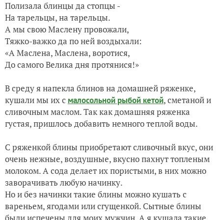
Полизала блинцы да стопцы -
На тарельцы, на тарельцы.
А мы свою Маслену провожали,
Тяжко-важко да по ней воздыхали:
«А Маслена, Маслена, воротися,
До самого Велика дня протянися!»
В среду я напекла блинов на домашней ряженке,
кушали мы их с
, сметаной и
малосольной рыбой кетой
сливочным маслом. Так как домашняя ряженка
густая, пришлось добавить немного теплой воды.
С ряженкой блины приобретают сливочный вкус, они
очень нежные, воздушные, вкусно пахнут топленым
молоком. А сода делает их пористыми, в них можно
заворачивать любую начинку.
Но и без начинки такие блины можно кушать с
вареньем, ягодами или сгущенкой. Сытные блины
были испечены для моих мужчин. А я кушала такие