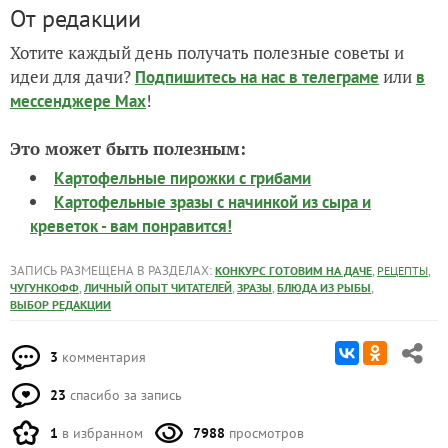
От редакции
Хотите каждый день получать полезные советы и
идеи для дачи?
или
Подпишитесь на нас
в телеграме
в
!
мессенджере Max
Это может быть полезным:
Картофельные пирожки с грибами
Картофельные зразы с начинкой из сыра и
креветок - вам понравится!
ЗАПИСЬ РАЗМЕЩЕНА В РАЗДЕЛАХ:
,
,
КОНКУРС ГОТОВИМ НА ДАЧЕ
РЕЦЕПТЫ
,
,
,
,
ЧУГУНКОФФ
ЛИЧНЫЙ ОПЫТ ЧИТАТЕЛЕЙ
ЗРАЗЫ
БЛЮДА ИЗ РЫБЫ
ВЫБОР РЕДАКЦИИ
3
комментария
23
спасибо за запись
1
в избранном
7988
просмотров