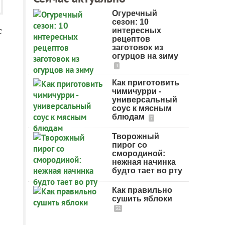
Огуречный
сезон: 10
с
интересных
рецептов
заготовок из
огурцов на зиму
4
Как приготовить
чимичурри -
универсальный
соус к мясным
блюдам
7
Творожный
пирог со
смородиной:
нежная начинка
будто тает во рту
Как правильно
сушить яблоки
32