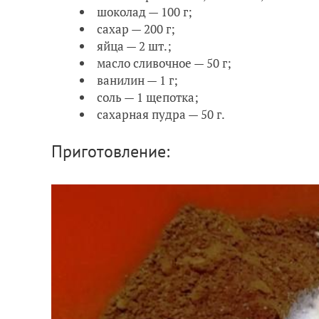
шоколад — 100 г;
сахар — 200 г;
яйца — 2 шт.;
масло сливочное — 50 г;
ванилин — 1 г;
соль — 1 щепотка;
сахарная пудра — 50 г.
Приготовление: