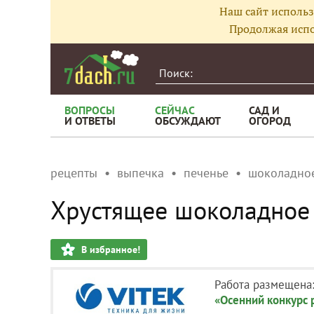
Наш сайт использ
Продолжая испо
ВОПРОСЫ
СЕЙЧАС
САД И
И ОТВЕТЫ
ОБСУЖДАЮТ
ОГОРОД
рецепты
выпечка
печенье
шоколадное
Хрустящее шоколадное
В избранное!
Работа размещена
«Осенний конкурс 