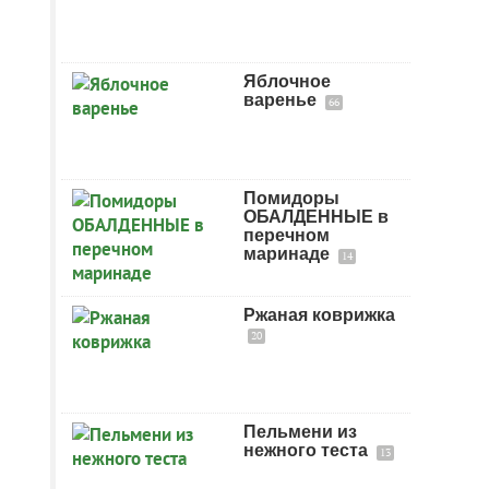
Яблочное
варенье
66
Помидоры
ОБАЛДЕННЫЕ в
перечном
маринаде
14
Ржаная коврижка
20
Пельмени из
нежного теста
13