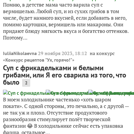
Помню, в детстве мама часто варила суп с
вермишелью. Любой суп, и из сухих грибов в том
числе, будет намного вкусней, если добавить в него,
помимо картошки, вермишель или макароны. Они
придают блюду мягкость вкуса и богатство оттенков.
Поэтому...
29 ноября 2023, 18:12
на конкурс
IuliiaNikolaevna
«
»
Конкурс рецептов "Ух, горячо!"
Суп с фрикадельками и белыми
грибами, или Я его сварила из того, что
было
2
В моем холодильнике частенько «хоть шаром
покати». С одной стороны, это печально, а с другой —
не так уж и плохо. Отсутствие продуктового
разнообразия стимулирует полёт творческой
фантазии 😂 В холодильнике сейчас есть упаковка
фарша, остальное...