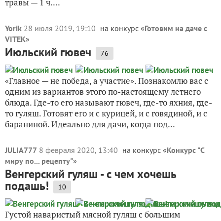
травы — 1 ч....
Yorik
28 июля 2019, 19:10
на конкурс «
Готовим на даче с
VITEK
»
Июльский гювеч
76
«Главное — не победа, а участие». Познакомлю вас с
одним из вариантов этого по-настоящему летнего
блюда. Где-то его называют гювеч, где-то яхния, где-
то гуляш. Готовят его и с курицей, и с говядиной, и с
бараниной. Идеально для дачи, когда под...
JULIA777
8 февраля 2020, 13:40
на конкурс «
Конкурс "С
миру по... рецепту"
»
Венгерский гуляш - с чем хочешь
подашь!
10
Густой наваристый мясной гуляш с большим