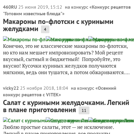
460RU
25 июня 2019, 15:12
на конкурс «
Конкурс рецептов
"Готовим известные блюда"
»
Макароны по-флотски с куриными
желудками
4
Конечно, это не классические макароны по-флотски,
но кто нам мешает импровизировать? Мой рецепт
вкусный, сытный и бюджетный! Попробуйте, это
вкусно! Кусочки куриных желудков получаются
мягкими, ведь они тушатся, а потом обжариваются....
vicky22
25 ноября 2018, 18:04
на конкурс «
Осенний
конкурс рецептов с VITEK
»
Салат с куриными желудочками. Легкий
в плане приготовления
11
Люблю простые салаты, этот — не исключение.
Легкий в плане приготовления, все продукты