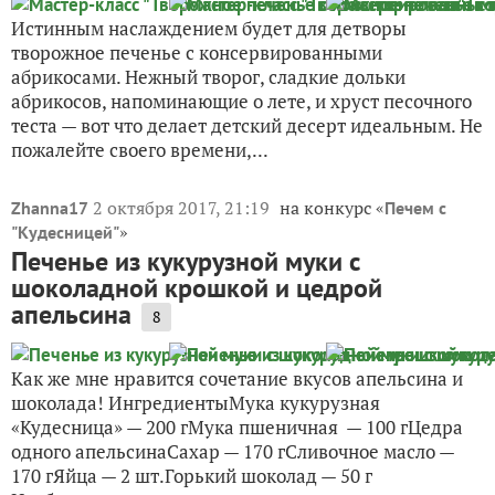
Истинным наслаждением будет для детворы
творожное печенье с консервированными
абрикосами. Нежный творог, сладкие дольки
абрикосов, напоминающие о лете, и хруст песочного
теста — вот что делает детский десерт идеальным. Не
пожалейте своего времени,...
2 октября 2017, 21:19
на конкурс «
Zhanna17
Печем с
»
"Кудесницей"
Печенье из кукурузной муки с
шоколадной крошкой и цедрой
апельсина
8
Как же мне нравится сочетание вкусов апельсина и
шоколада! ИнгредиентыМука кукурузная
«Кудесница» — 200 гМука пшеничная — 100 гЦедра
одного апельсинаСахар — 170 гСливочное масло —
170 гЯйца — 2 шт.Горький шоколад — 50 г