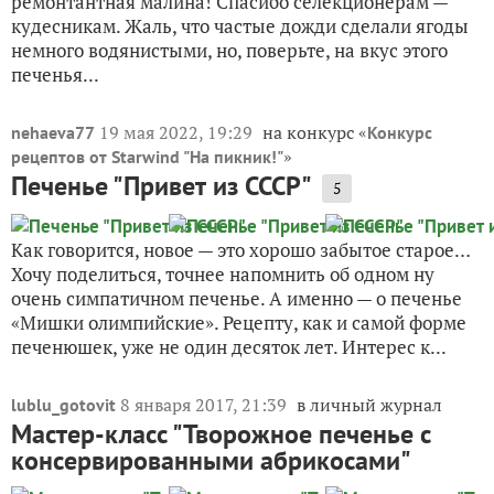
ремонтантная малина! Спасибо селекционерам —
кудесникам. Жаль, что частые дожди сделали ягоды
немного водянистыми, но, поверьте, на вкус этого
печенья...
19 мая 2022, 19:29
на конкурс «
nehaeva77
Конкурс
»
рецептов от Starwind "На пикник!"
Печенье "Привет из СССР"
5
Как говорится, новое — это хорошо забытое старое…
Хочу поделиться, точнее напомнить об одном ну
очень симпатичном печенье. А именно — о печенье
«Мишки олимпийские». Рецепту, как и самой форме
печенюшек, уже не один десяток лет. Интерес к...
8 января 2017, 21:39
в личный журнал
lublu_gotovit
Мастер-класс "Творожное печенье с
консервированными абрикосами"