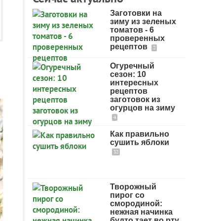
Заготовки на
зиму из зеленых
томатов - 6
проверенных
рецептов
2
Огуречный
сезон: 10
интересных
рецептов
заготовок из
огурцов на зиму
4
Как правильно
сушить яблоки
32
Творожный
пирог со
смородиной:
нежная начинка
будто тает во рту