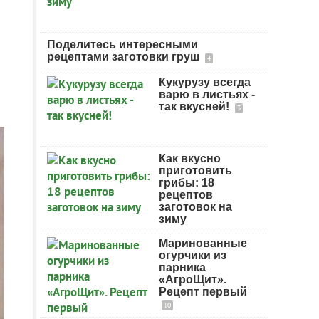
Поделитесь интересными
рецептами заготовки груш
4
Кукурузу всегда
варю в листьях -
так вкусней!
3
Как вкусно
приготовить
грибы: 18
рецептов
заготовок на
зиму
Маринованные
огурчики из
парника
«АгроЩит».
Рецепт первый
10