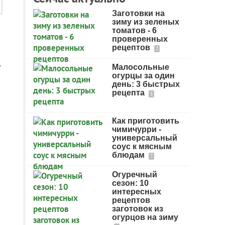
Заготовки на
зиму из зеленых
томатов - 6
проверенных
рецептов
2
т
Малосольные
огурцы за один
день: 3 быстрых
рецепта
5
Как приготовить
чимичурри -
универсальный
соус к мясным
блюдам
7
Огуречный
сезон: 10
интересных
рецептов
заготовок из
огурцов на зиму