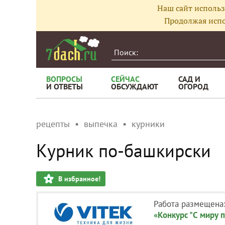
Наш сайт использ
Продолжая испо
ВОПРОСЫ
СЕЙЧАС
САД И
И ОТВЕТЫ
ОБСУЖДАЮТ
ОГОРОД
рецепты
выпечка
курники
Курник по-башкирски
В избранное!
Работа размещена
«Конкурс "С миру п