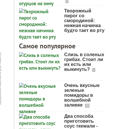
4
Творожный
пирог со
смородиной:
нежная начинка
будто тает во рту
Самое популярное
Слизь в соленых
грибах. Стоит ли
их есть или
выкинуть?
1
Очень вкусные
зеленые
помидоры в
волшебной
заливке
38
Два способа
приготовить
соус ткемали -