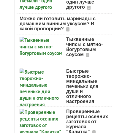
один лучше
другого
2
Можно ли готовить маринады с
домашним винным уксусом? В
какой пропорции?
1
Тыквенные
чипсы с мятно-
йогуртовым
соусом
1
Быстрые
творожно-
миндальные
печеньки для
души и
отличного
настроения
Проверенные
рецепты осенних
заготовок от
журнала
"Калитка"
1