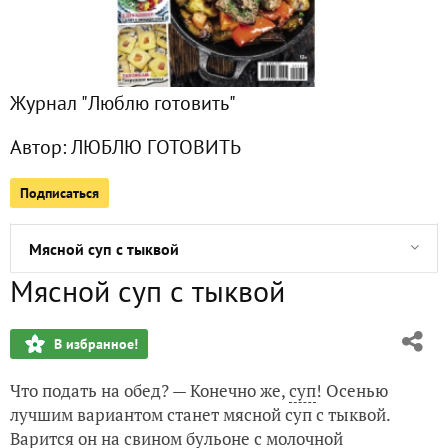
Пастынер с тыквой
Теплый салат с индейкой и шампиньонами
Журнал "Люблю готовить"
Мастер-класс "Фриттата с овощами"
Автор:
ЛЮБЛЮ ГОТОВИТЬ
Тыковки с мясным рагу
Подписаться
Теплый салат с фасолью и свининой
Мясной суп с тыквой
Мясной суп с тыквой
Миндальный кекс с тыквой "Янтарный": мастер-класс
В избранное!
Мастер-класс "Жюльен из тыквы"
Что подать на обед? — Конечно же,
суп
! Осенью
Грибы с грецкими орехами
лучшим вариантом станет мясной суп с тыквой.
Варится он на свином бульоне с молочной
Салат с мясом и редькой