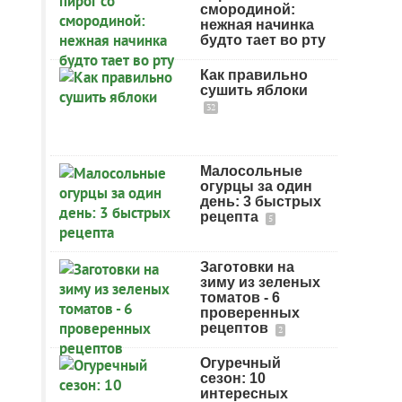
смородиной:
нежная начинка
будто тает во рту
Как правильно
сушить яблоки
32
Малосольные
огурцы за один
день: 3 быстрых
рецепта
5
Заготовки на
зиму из зеленых
томатов - 6
проверенных
рецептов
2
Огуречный
сезон: 10
интересных