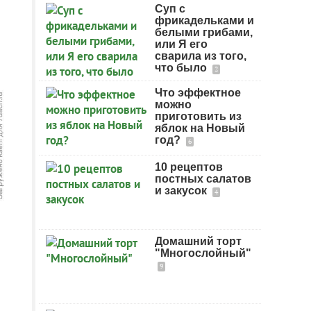
Суп с
фрикадельками и
белыми грибами,
или Я его
сварила из того,
что было
2
Что эффектное
можно
приготовить из
яблок на Новый
год?
6
10 рецептов
постных салатов
и закусок
4
Домашний торт
"Многослойный"
9