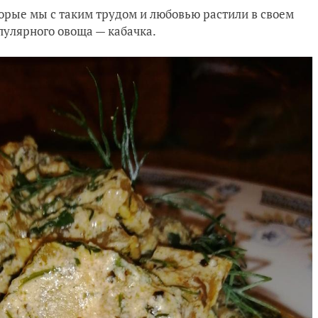
орые мы с таким трудом и любовью растили в своем
опулярного овоща — кабачка.