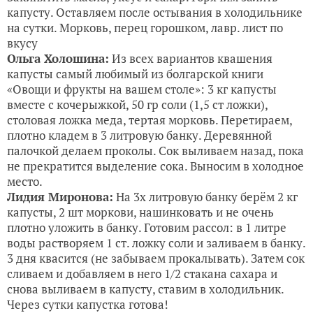
капусту. Оставляем после остывания в холодильнике
на сутки. Морковь, перец горошком, лавр. лист по
вкусу
Ольга Холошина:
Из всех вариантов квашения
капусты самый любимый из болгарской книги
«Овощи и фрукты на вашем столе»: 3 кг капусты
вместе с кочерыжкой, 50 гр соли (1,5 ст ложки),
столовая ложка меда, тертая морковь. Перетираем,
плотно кладем в 3 литровую банку. Деревянной
палочкой делаем проколы. Сок выливаем назад, пока
не прекратится выделение сока. Выносим в холодное
место.
Лидия Миронова:
На 3х литровую банку берём 2 кг
капусты, 2 шт моркови, нашинковать и не очень
плотно уложить в банку. Готовим рассол: в 1 литре
воды растворяем 1 ст. ложку соли и заливаем в банку.
3 дня квасится (не забываем прокалывать). Затем сок
сливаем и добавляем в него 1/2 стакана сахара и
снова выливаем в капусту, ставим в холодильник.
Через сутки капустка готова!