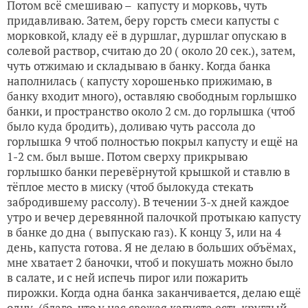
Потом всё смешиваю – капусту и морковь, чуть
придавливаю. Затем, беру горсть смеси капусты с
морковкой, кладу её в дуршлаг, дуршлаг опускаю в
солевой раствор, считаю до 20 ( около 20 сек.), затем,
чуть отжимаю и складываю в банку. Когда банка
наполнилась ( капусту хорошенько прижимаю, в
банку входит много), оставляю свободным горлышко
банки, и пространство около 2 см. до горлышка (чтоб
было куда бродить), доливаю чуть рассола до
горлышка 9 чтоб полностью покрыл капусту и ещё на
1-2 см. был выше. Потом сверху прикрываю
горлышко банки перевёрнутой крышкой и ставлю в
тёплое место в миску (чтоб былокуда стекать
забродившему рассолу). В течении 3-х дней каждое
утро и вечер деревянной палочкой протыкаю капусту
в банке до дна ( выпускаю газ). К концу 3, или на 4
день, капуста готова. Я не делаю в больших объёмах,
мне хватает 2 баночки, чтоб и покушать можно было
в салате, и с ней испечь пирог или пожарить
пирожки. Когда одна банка заканчивается, делаю ещё
одну, (благо, что у нас свежая капуста есть круглый