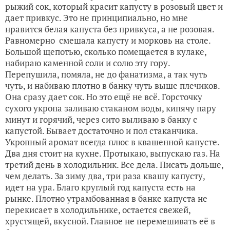
рыжий сок, который красит капусту в розовый цвет и
дает привкус. Это не принципиально, но мне
нравится белая капуста без привкуса, а не розовая.
Равномерно смешала капусту и морковь на столе.
Большой щепотью, сколько помещается в кулаке,
набираю каменной соли и солю эту гору.
Перепушила, помяла, не до фанатизма, а так чуть
чуть, и набиваю плотно в банку чуть выше плечиков.
Она сразу дает сок. Но это ещё не всё. Горсточку
сухого укропа заливаю стаканом воды, кипячу пару
минут и горячий, через сито выливаю в банку с
капустой. Бывает достаточно и пол стаканчика.
Укропный аромат всегда плюс в квашенной капусте.
Два дня стоит на кухне. Протыкаю, выпускаю газ. На
третий день в холодильник. Все дела. Писать дольше,
чем делать. За зиму два, три раза квашу капусту,
идет на ура. Благо круглый год капуста есть на
рынке. Плотно утрамбованная в банке капуста не
перекисает в холодильнике, остается свежей,
хрустящей, вкусной. Главное не перемешивать её в