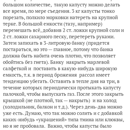
большом количестве, такую капусту можно делать
все время, по мере съедения. 3 кг капусты тонко
порезать, полкило морковки натереть на крупной
терке. В большой емкости (тазу, например)
перемешать всё, добавив 2 ст. ложки крупной соли и
2 ст. ложки сахарного песку, перетереть руками.
Затем запихать в 3-литровую банку (придется
постараться, но это — главное, потому что банка
должна быть набита очень плотно, что позволяет
обойтись без гнета). Банку накрыть марлевой
салфеткой и поставить в какую-нибудь широкую
емкость, т.к. в период брожения рассол имеет
тенденцию убегать. Оставить в тепле дня на три, в
течение которых периодически протыкать капусту
палочкой, чтобы выпускать газ. После этого закрыть
крышкой (не плотной, так — накрыть) и на холод
(холодильник, балкон и т.д.). Через день-два можно
уже есть. Думаю, что так можно солить и с добавкой
каких-нибудь «украшений» типа тмина или клюквы,
но я не пробовала. Важно, чтобы капусты было