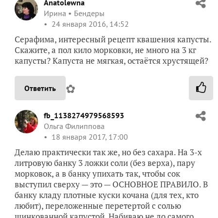
Anatolewna
Ирина
Бендеры
24 января 2016, 14:52
Серафима, интересный рецепт квашения капусты.
Скажите, а пол кило морковки, не много на 3 кг
капусты? Капуста не мягкая, остаётся хрустящей?
✿
Ответить
fb_1138274979568593
Ольга Филиппова
18 января 2017, 17:00
Делаю практически так же, но без сахара. На 3-х
литровую банку 3 ложки соли (без верха), пару
морковок, а в банку упихать так, чтобы сок
выступил сверху — это — ОСНОВНОЕ ПРАВИЛО. В
банку кладу плотные куски кочана (для тех, кто
любит), переложенные перетертой с солью
шинкованной капустой. Набиваю не до самого