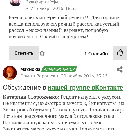
Зульфира
Уфа
24 января 2016, 18:35
Елена, очень интересный рецепт!!! Для горчицы
всегда использую огуречный рассол, капустный
рассол - неожиданный вариант, попробую
обязательно! Спасибо за рецепты!!!
✿
Ответить
1
Спасибо!
MaxNokia
АДМИНИСТРАТОР
Ольга
Воронеж
30 ноября 2016, 23:25
Обсуждение в
нашей группе вКонтакте
:
Катерина Стороженко:
Рецепт капусты с уксусом.
Не квашенная, но быстро и вкусно 2,5 кг капусты (на
3х литровый бутыль) 1 стакан уксуса 1 стакан сахара
1 стакан подсолнечного масла 2 стол.ложки соли
Нашинкованную капусту перемять с солью.
Закипятить масло, уксус и сахар. Горячим залить