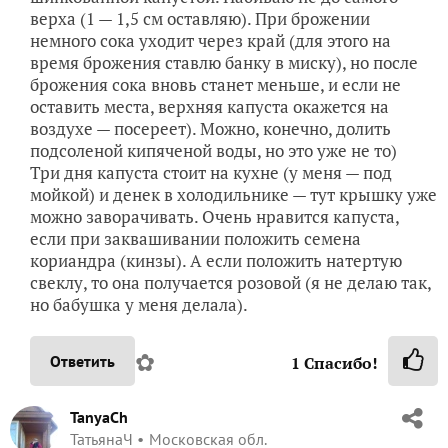
верха (1 — 1,5 см оставляю). При брожении
немного сока уходит через край (для этого на
время брожения ставлю банку в миску), но после
брожения сока вновь станет меньше, и если не
оставить места, верхняя капуста окажется на
воздухе — посереет). Можно, конечно, долить
подсоленой кипяченой воды, но это уже не то)
Три дня капуста стоит на кухне (у меня — под
мойкой) и денек в холодильнике — тут крышку уже
можно заворачивать. Очень нравится капуста,
если при заквашивании положить семена
кориандра (кинзы). А если положить натертую
свеклу, то она получается розовой (я не делаю так,
но бабушка у меня делала).
✿
Ответить
1
Спасибо!
TanyaCh
ТатьянаЧ
Московская обл.