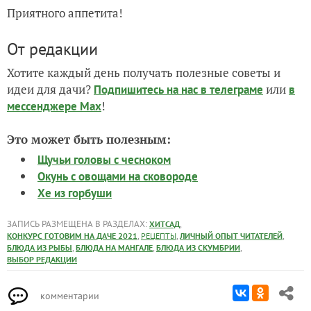
Приятного аппетита!
От редакции
Хотите каждый день получать полезные советы и
идеи для дачи?
или
Подпишитесь на нас
в телеграме
в
!
мессенджере Max
Это может быть полезным:
Щучьи головы с чесноком
Окунь с овощами на сковороде
Хе из горбуши
ЗАПИСЬ РАЗМЕЩЕНА В РАЗДЕЛАХ:
,
ХИТСАД
,
,
,
КОНКУРС ГОТОВИМ НА ДАЧЕ 2021
РЕЦЕПТЫ
ЛИЧНЫЙ ОПЫТ ЧИТАТЕЛЕЙ
,
,
,
БЛЮДА ИЗ РЫБЫ
БЛЮДА НА МАНГАЛЕ
БЛЮДА ИЗ СКУМБРИИ
ВЫБОР РЕДАКЦИИ
комментарии