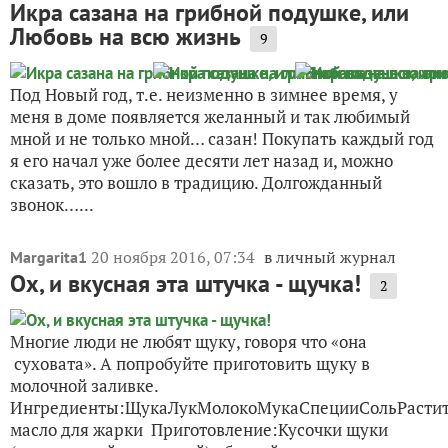
Икра сазана на грибной подушке, или
Любовь на всю жизнь
9
Под Новый год, т.е. неизменно в зимнее время, у
меня в доме появляется желанный и так любимый
мной и не только мной… сазан! Покупать каждый год
я его начал уже более десяти лет назад и, можно
сказать, это вошло в традицию. Долгожданный
звонок…...
20 ноября 2016, 07:34
в личный журнал
Margarita1
Ох, и вкусная эта штучка - щучка!
2
Многие люди не любят щуку, говоря что «она
суховата». А попробуйте приготовить щуку в
молочной заливке.
Ингредиенты:ЩукаЛукМолокоМукаСпецииСольРастит
масло для жарки Приготовление:Кусочки щуки