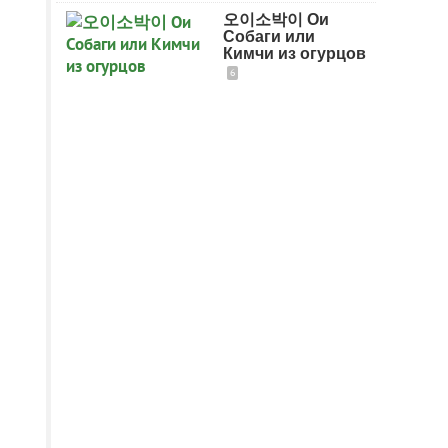
오이소박이 Ои
Собаги или
Кимчи из огурцов
6