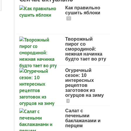
Как правильно
сушить яблоки
32
Творожный
пирог со
смородиной:
нежная начинка
будто тает во рту
Огуречный
сезон: 10
интересных
рецептов
заготовок из
огурцов на зиму
4
Салат с
печеными
баклажанами и
перцем