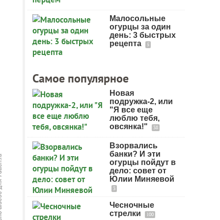
Малосольные
огурцы за один
день: 3 быстрых
рецепта
5
Самое популярное
Новая
подружка-2, или
"Я все еще
люблю тебя,
овсянка!"
38
Взорвались
банки? И эти
огурцы пойдут в
дело: совет от
Юлии Миняевой
3
Чесночные
стрелки
100