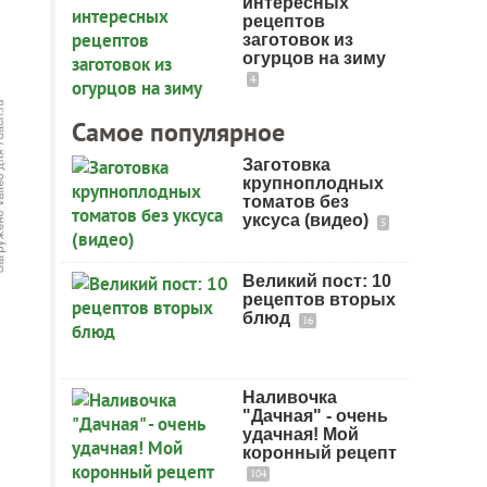
интересных
рецептов
заготовок из
огурцов на зиму
4
Самое популярное
Заготовка
крупноплодных
томатов без
уксуса (видео)
5
Великий пост: 10
рецептов вторых
блюд
16
Наливочка
"Дачная" - очень
удачная! Мой
коронный рецепт
104