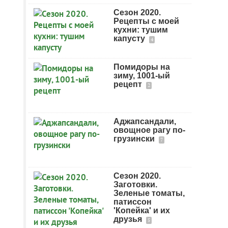
Сезон 2020.
Рецепты с моей
кухни: тушим
капусту
4
Помидоры на
зиму, 1001-ый
рецепт
2
Аджапсандали,
овощное рагу по-
грузински
7
Сезон 2020.
Заготовки.
Зеленые томаты,
патиссон
'Копейка' и их
друзья
5