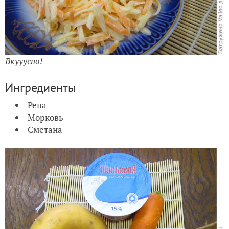
Вкууусно!
Ингредиенты
Репа
Морковь
Сметана