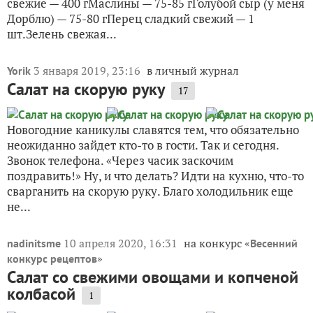
свежие — 400 гМаслины — 75-85 гГолубой сыр (у меня
Дорблю) — 75-80 гПерец сладкий свежий — 1
шт.Зелень свежая...
3 января 2019, 23:16
в личный журнал
Yorik
Салат на скорую руку
17
Новогодние каникулы славятся тем, что обязательно
неожиданно зайдет кто-то в гости. Так и сегодня.
Звонок телефона. «Через часик заскочим
поздравить!» Ну, и что делать? Идти на кухню, что-то
сварганить на скорую руку. Благо холодильник еще
не...
10 апреля 2020, 16:31
на конкурс «
nadinitsme
Весенний
»
конкурс рецептов
Салат со свежими овощами и копченой
колбасой
1