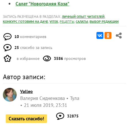
Салат "Новогодняя Коза"
ЗАПИСЬ РАЗМЕЩЕНА В РАЗДЕЛАХ:
,
ЛИЧНЫЙ ОПЫТ ЧИТАТЕЛЕЙ
,
,
,
,
КОНКУРС ГОТОВИМ НА ДАЧЕ
VITEK
РЕЦЕПТЫ
САЛАТЫ
ВЫБОР РЕДАКЦИИ
10
комментариев
25
спасибо за запись
в избранное
3586
просмотров
Автор записи:
Valleo
Валерия Сидненкова
Тула
21 июля 2019, 23:31
32875
Сказать спасибо!