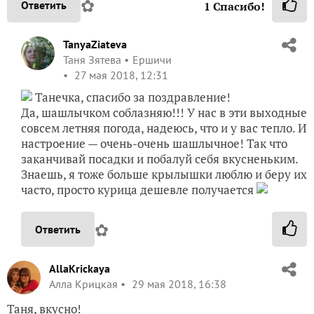
✿
Ответить
1
Спасибо!
TanyaZiateva
Таня Зятева
Ершичи
27 мая 2018, 12:31
Танечка, спасибо за поздравление!
Да, шашлычком соблазняю!!! У нас в эти выходные
совсем летняя погода, надеюсь, что и у вас тепло. И
настроение — очень-очень шашлычное! Так что
заканчивай посадки и побалуй себя вкусненьким.
Знаешь, я тоже больше крылышки люблю и беру их
часто, просто курица дешевле получается
✿
Ответить
AllaKrickaya
Алла Крицкая
29 мая 2018, 16:38
Таня, вкусно!