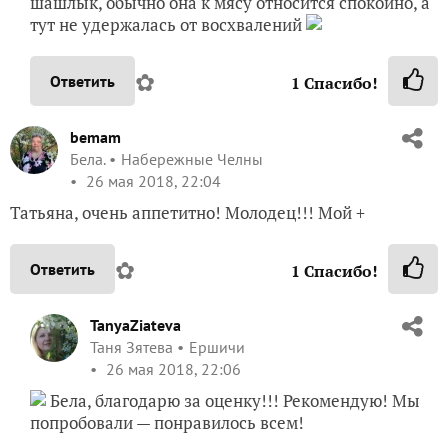
шашлык, обычно она к мясу относится спокойно, а
тут не удержалась от восхвалений
✿
Ответить
1
Спасибо!
bemam
Бела.
Набережные Челны
26 мая 2018, 22:04
Татьяна, очень аппетитно! Молодец!!! Мой +
✿
Ответить
1
Спасибо!
TanyaZiateva
Таня Зятева
Ершичи
26 мая 2018, 22:06
Бела, благодарю за оценку!!! Рекомендую! Мы
попробовали — понравилось всем!