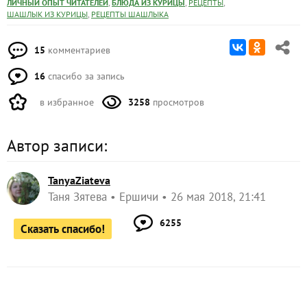
,
,
,
ЛИЧНЫЙ ОПЫТ ЧИТАТЕЛЕЙ
БЛЮДА ИЗ КУРИЦЫ
РЕЦЕПТЫ
,
ШАШЛЫК ИЗ КУРИЦЫ
РЕЦЕПТЫ ШАШЛЫКА
15
комментариев
16
спасибо за запись
в избранное
3258
просмотров
Автор записи:
TanyaZiateva
Таня Зятева
Ершичи
26 мая 2018, 21:41
6255
Сказать спасибо!