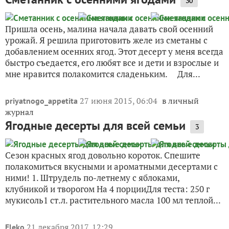
30
Пришла осень, малина начала давать свой осенний
урожай. Я решила приготовить желе из сметаны с
добавлением осенних ягод. Этот десерт у меня всегда
быстро съедается, его любят все и дети и взрослые и
мне нравится полакомится сладеньким. Для...
27 июня 2015, 06:04
в личный
priyatnogo_appetita
журнал
Ягодные десерты для всей семьи
3
Сезон красных ягод довольно короток. Спешите
полакомиться вкусными и ароматными десертами с
ними! 1. Штрудель по-летнему c яблоками,
клубникой и творогом На 4 порцииДля теста: 250 г
мукисоль1 ст.л. растительного масла 100 мл теплой...
21 декабря 2017, 12:29
Eleko