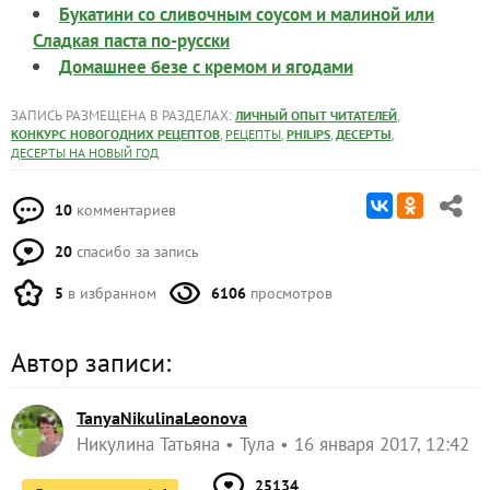
Букатини со сливочным соусом и малиной или
Сладкая паста по-русски
Домашнее безе с кремом и ягодами
ЗАПИСЬ РАЗМЕЩЕНА В РАЗДЕЛАХ:
,
ЛИЧНЫЙ ОПЫТ ЧИТАТЕЛЕЙ
,
,
,
,
КОНКУРС НОВОГОДНИХ РЕЦЕПТОВ
РЕЦЕПТЫ
PHILIPS
ДЕСЕРТЫ
ДЕСЕРТЫ НА НОВЫЙ ГОД
10
комментариев
20
спасибо за запись
5
в избранном
6106
просмотров
Автор записи:
TanyaNikulinaLeonova
Никулина Татьяна
Тула
16 января 2017, 12:42
25134