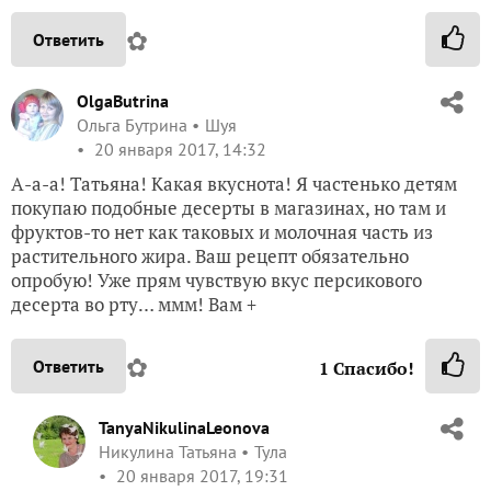
✿
Ответить
OlgaButrina
Ольга Бутрина
Шуя
20 января 2017, 14:32
А-а-а! Татьяна! Какая вкуснота! Я частенько детям
покупаю подобные десерты в магазинах, но там и
фруктов-то нет как таковых и молочная часть из
растительного жира. Ваш рецепт обязательно
опробую! Уже прям чувствую вкус персикового
десерта во рту… ммм! Вам +
✿
Ответить
1
Спасибо!
TanyaNikulinaLeonova
Никулина Татьяна
Тула
20 января 2017, 19:31