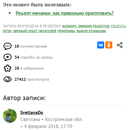
Это может быть полезным:
Рецепт мачанки: как правильно приготовить?
ЗАПИСЬ РАЗМЕЩЕНА В РАЗДЕЛАХ:
,
,
КОНКУРС ЗИМНИХ РЕЦЕПТОВ
РЕЦЕПТЫ
,
,
,
VITEK
ЛИЧНЫЙ ОПЫТ ЧИТАТЕЛЕЙ
ПРИПРАВЫ
ВЫБОР РЕДАКЦИИ
10
комментариев
34
спасибо за запись
20
в избранном
27411
просмотров
Автор записи:
SvetlanaDo
Светлана
Костромская обл.
4 февраля 2018, 17:39