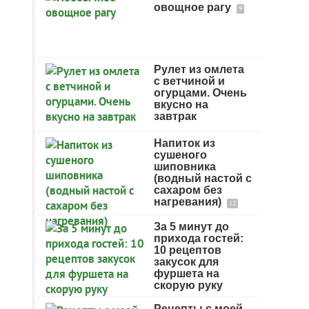
овощное рагу
9
Рулет из омлета
с ветчиной и
огурцами. Очень
вкусно на
завтрак
Напиток из
сушеного
шиповника
(водный настой с
сахаром без
нагревания)
12
За 5 минут до
прихода гостей:
10 рецептов
закусок для
фуршета на
скорую руку
Рецепты с моей