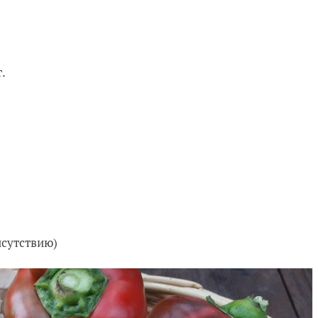
.
исутствию)