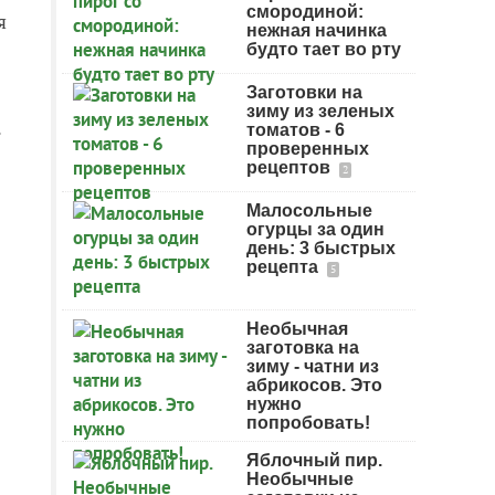
смородиной:
я
нежная начинка
будто тает во рту
Заготовки на
зиму из зеленых
.
томатов - 6
проверенных
рецептов
2
Малосольные
огурцы за один
день: 3 быстрых
рецепта
5
Необычная
заготовка на
зиму - чатни из
абрикосов. Это
нужно
попробовать!
Яблочный пир.
Необычные