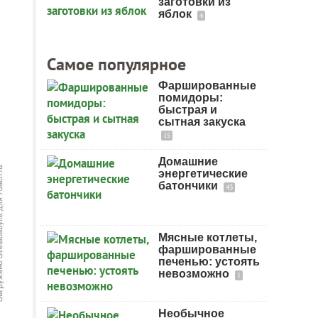
заготовки из
яблок
4
Самое популярное
Фаршированные
помидоры:
быстрая и
сытная закуска
15
Домашние
энергетические
батончики
43
Мясные котлеты,
фаршированные
печенью: устоять
невозможно
1
Необычное