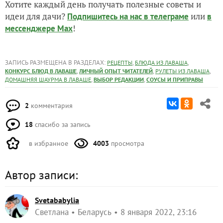
Хотите каждый день получать полезные советы и
идеи для дачи?
или
Подпишитесь на нас
в телеграме
в
!
мессенджере Max
ЗАПИСЬ РАЗМЕЩЕНА В РАЗДЕЛАХ:
,
,
РЕЦЕПТЫ
БЛЮДА ИЗ ЛАВАША
,
,
,
КОНКУРС БЛЮД В ЛАВАШЕ
ЛИЧНЫЙ ОПЫТ ЧИТАТЕЛЕЙ
РУЛЕТЫ ИЗ ЛАВАША
,
,
ДОМАШНЯЯ ШАУРМА В ЛАВАШЕ
ВЫБОР РЕДАКЦИИ
СОУСЫ И ПРИПРАВЫ
2
комментария
18
спасибо за запись
в избранное
4003
просмотра
Автор записи:
Svetababylia
Светлана
Беларусь
8 января 2022, 23:16