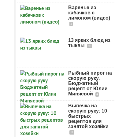
Варенье из
кабачков с
лимоном (видео)
2
13 ярких блюд из
тыквы
20
Рыбный пирог на
скорую руку.
Бюджетный
рецепт от Юлии
Миняевой
4
Выпечка на
скорую руку: 10
быстрых
рецептов для
занятой хозяйки
11