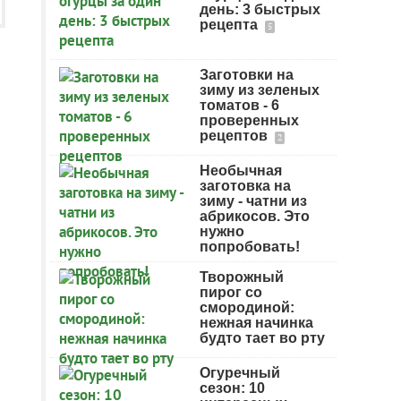
день: 3 быстрых
рецепта
5
Заготовки на
зиму из зеленых
томатов - 6
проверенных
рецептов
2
Необычная
заготовка на
зиму - чатни из
абрикосов. Это
нужно
попробовать!
Творожный
пирог со
смородиной:
нежная начинка
будто тает во рту
Огуречный
сезон: 10