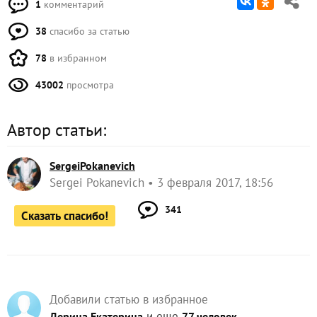
1
комментарий
38
спасибо за статью
78
в избранном
43002
просмотра
Автор статьи:
SergeiPokanevich
Sergei Pokanevich
3 февраля 2017, 18:56
341
Сказать спасибо!
Добавили статью в избранное
и еще
Дерина Екатерина
77 человек