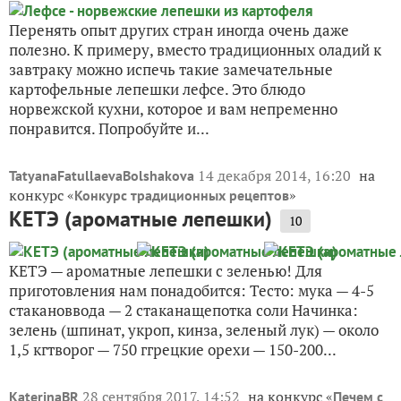
Перенять опыт других стран иногда очень даже
полезно. К примеру, вместо традиционных оладий к
завтраку можно испечь такие замечательные
картофельные лепешки лефсе. Это блюдо
норвежской кухни, которое и вам непременно
понравится. Попробуйте и...
14 декабря 2014, 16:20
на
TatyanaFatullaevaBolshakova
конкурс «
»
Конкурс традиционных рецептов
КЕТЭ (ароматные лепешки)
10
КЕТЭ — ароматные лепешки с зеленью! Для
приготовления нам понадобится: Тесто: мука — 4-5
стакановвода — 2 стаканащепотка соли Начинка:
зелень (шпинат, укроп, кинза, зеленый лук) — около
1,5 кгтворог — 750 ггрецкие орехи — 150-200...
28 сентября 2017, 14:52
на конкурс «
KaterinaBR
Печем с