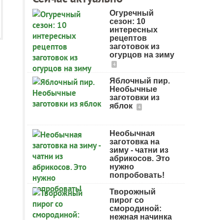
Огуречный
сезон: 10
интересных
рецептов
заготовок из
огурцов на зиму
4
Яблочный пир.
Необычные
заготовки из
яблок
4
Необычная
заготовка на
зиму - чатни из
абрикосов. Это
нужно
попробовать!
Творожный
пирог со
смородиной:
нежная начинка