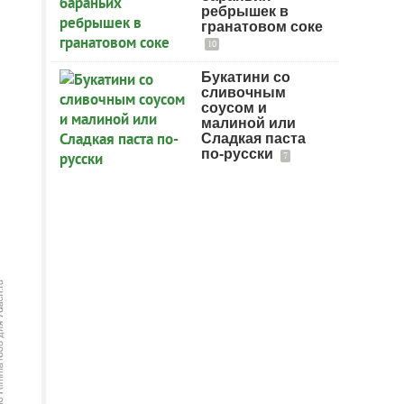
ребрышек в
гранатовом соке
10
Букатини со
сливочным
соусом и
малиной или
Сладкая паста
по-русски
7