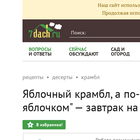
Наш сайт использ
Продолжая испо
ВОПРОСЫ
СЕЙЧАС
САД И
И ОТВЕТЫ
ОБСУЖДАЮТ
ОГОРОД
рецепты
десерты
крамбл
Яблочный крамбл, а по
яблочком" — завтрак на
В избранное!