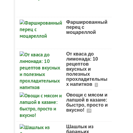
Фаршированный
перец с
моцареллой
От кваса до
лимонада: 10
рецептов
вкусных и
полезных
прохладительны
х напитков
3
Овощи с мясом и
лапшой в казане:
быстро, просто и
вкусно!
19
Шашлык из
бараньих