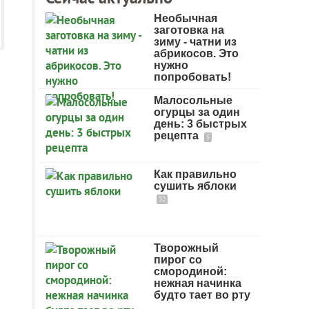
Необычная
заготовка на
зиму - чатни из
абрикосов. Это
нужно
попробовать!
Малосольные
огурцы за один
день: 3 быстрых
рецепта
5
Как правильно
сушить яблоки
32
Творожный
пирог со
смородиной:
нежная начинка
будто тает во рту