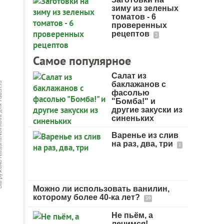
зиму из зеленых
томатов - 6
проверенных
рецептов
2
Самое популярное
Салат из
баклажанов с
фасолью
"Бомба!" и
другие закуски из
синеньких
Варенье из слив
на раз, два, три
1
Можно ли использовать ванилин,
которому более 40-ка лет?
39
Не пьём, а
лечимся!