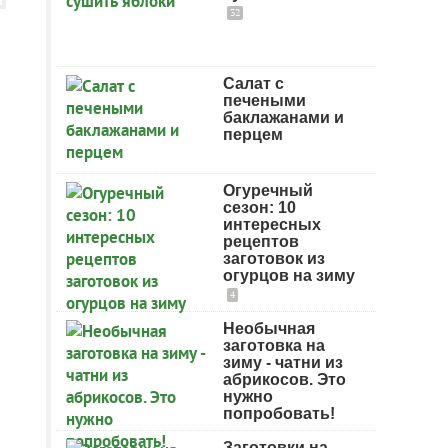
32
Салат с
печеными
баклажанами и
перцем
Огуречный
сезон: 10
интересных
рецептов
заготовок из
огурцов на зиму
4
Необычная
заготовка на
зиму - чатни из
абрикосов. Это
нужно
попробовать!
Заготовки на