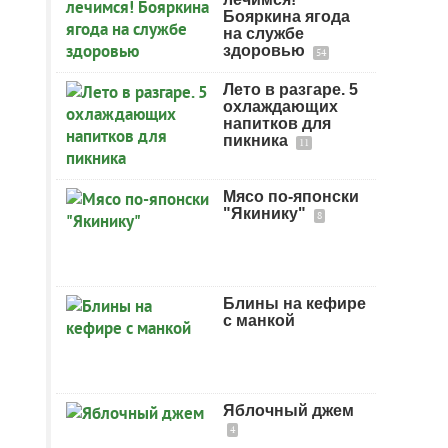
Бояркина ягода
на службе
здоровью
54
Лето в разгаре. 5
охлаждающих
напитков для
пикника
11
Мясо по-японски
"Якинику"
8
Блины на кефире
с манкой
Яблочный джем
4