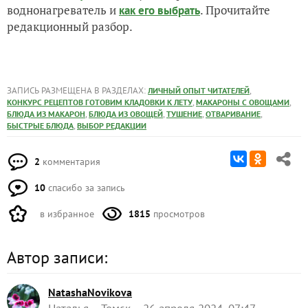
воднонагреватель и
. Прочитайте
как его выбрать
редакционный разбор.
ЗАПИСЬ РАЗМЕЩЕНА В РАЗДЕЛАХ:
,
ЛИЧНЫЙ ОПЫТ ЧИТАТЕЛЕЙ
,
,
КОНКУРС РЕЦЕПТОВ ГОТОВИМ КЛАДОВКИ К ЛЕТУ
МАКАРОНЫ С ОВОЩАМИ
,
,
,
,
БЛЮДА ИЗ МАКАРОН
БЛЮДА ИЗ ОВОЩЕЙ
ТУШЕНИЕ
ОТВАРИВАНИЕ
,
БЫСТРЫЕ БЛЮДА
ВЫБОР РЕДАКЦИИ
2
комментария
10
спасибо за запись
в избранное
1815
просмотров
Автор записи:
NatashaNovikova