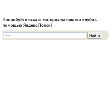
Попробуйте искать материалы нашего клуба с
помощью Яндекс.Поиск!
ИНН: 9715003782 КПП: 771501001 ОГРН:
5147746293448
Email:
info@7dach.ru
Тел: +7 (916) 710-7449 (семена не продаем!)
Главная страница
Сейчас публикуют
Сейчас обсуждают
Дачные вопросы
Помощь