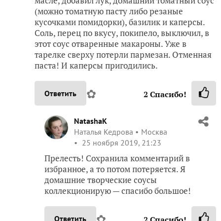
масле, добавил лук, домашний томатный соус
(можно томатную пасту либо резаные
кусочками помидорки), базилик и каперсы.
Соль, перец по вкусу, покипело, выключил, в
этот соус отваренные макароны. Уже в
тарелке сверху потерли пармезан. Отменная
паста! И каперсы пригодились.
✿
Ответить
2
Спасибо!
NatashaK
Наталья Кедрова
Москва
25 ноября 2019, 21:23
Прелесть! Сохранила комментарий в
избранное, а то потом потеряется. Я
домашние творческие соусы
коллекционирую — спасибо большое!
✿
Ответить
2
Спасибо!