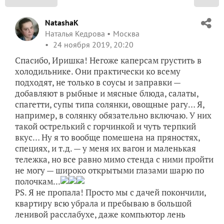
NatashaK
Наталья Кедрова
Москва
24 ноября 2019, 20:20
Спасибо, Иришка! Негоже каперсам грустить в
холодильнике. Они практически ко всему
подходят, не только в соусы и заправки —
добавляют в рыбные и мясные блюда, салаты,
спагетти, супы типа солянки, овощные рагу… Я,
например, в солянку обязательно включаю. У них
такой острелький с горчинкой и чуть терпкий
вкус… Ну я то вообще помешена на пряностях,
специях, и т.д. — у меня их вагон и маленькая
тележка, но все равно мимо стенда с ними пройти
не могу — широко открытыми глазами шарю по
полочкам...
PS. Я не пропала! Просто мы с дачей покончили,
квартиру всю убрала и пребываю в большой
ленивой расслабухе, даже компьютор лень