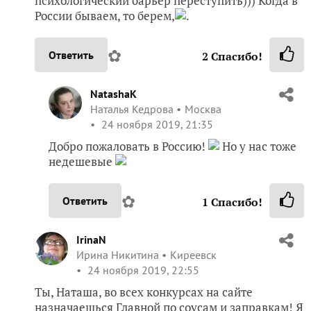
психологический барьер переступить))) Когда в
России бываем, то берем,
.
✿
Ответить
2
Спасибо!
NatashaK
Наталья Кедрова
Москва
24 ноября 2019, 21:35
Добро пожаловать в Россию!
Но у нас тоже
недешевые
✿
Ответить
1
Спасибо!
IrinaN
Ирина Никитина
Киреевск
24 ноября 2019, 22:55
Ты, Наташа, во всех конкурсах на сайте
назначаешься Главной по соусам и заправкам! Я