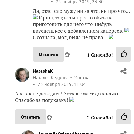
25 ноября 2019, 23:30
Да, отлетело мужу ни за что, ни про что...
Ириш, тогда ты просто обязана
приготовить для него что-нибудь
вкусненькое с добавлением каперсов.
Осознала, мол, была не права…
✿
Ответить
1
Спасибо!
NatashaK
Наталья Кедрова
Москва
25 ноября 2019, 11:04
А я так не догадась! Хотя в омлет добавляю…
Спасибо за подсказку!
✿
Ответить
2
Спасибо!
LyudmilaOrlovaAbramova