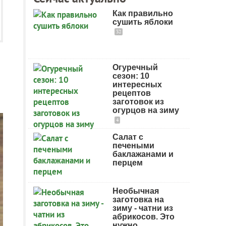
Как правильно
сушить яблоки
32
Огуречный
сезон: 10
интересных
рецептов
заготовок из
огурцов на зиму
4
Салат с
печеными
баклажанами и
перцем
Необычная
заготовка на
зиму - чатни из
абрикосов. Это
нужно