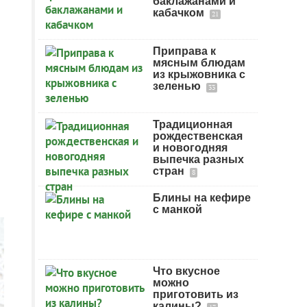
баклажанами и
кабачком
21
Приправа к
мясным блюдам
из крыжовника с
зеленью
33
Традиционная
рождественская
и новогодняя
выпечка разных
стран
8
Блины на кефире
с манкой
Что вкусное
можно
приготовить из
калины?