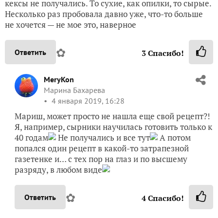
✿
Ответить
3
Спасибо!
MeryKon
Марина Бахарева
4 января 2019, 16:28
Мариш, может просто не нашла еще свой рецепт?!
Я, например, сырники научилась готовить только к
40 годам
Не получались и все тут
А потом
попался один рецепт в какой-то затрапезной
газетенке и… с тех пор на глаз и по высшему
разряду, в любом виде
✿
Ответить
4
Спасибо!
Marimo
Марина Мордвинова
Екатеринбург
4 января 2019, 17:05