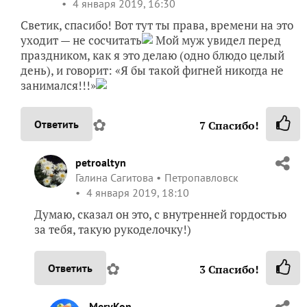
праздником, как я это делаю (одно блюдо целый
день), и говорит: «Я бы такой фигней никогда не
занимался!!!»
✿
Ответить
7
Спасибо!
petroaltyn
Галина Сагитова
Петропавловск
4 января 2019, 18:10
Думаю, сказал он это, с внутренней гордостью
за тебя, такую рукоделочку!)
✿
Ответить
3
Спасибо!
MeryKon
Марина Бахарева
4 января 2019, 20:02
Галя, ага, продолжением фразы было:… но у