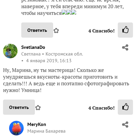
✿
Ответить
4
Спасибо!
SvetlanaDo
Светлана
Костромская обл.
4 января 2019, 16:13
Ну, Марина, ну ты мастерица! Сколько же
умудряешься вкусноты-красоты приготовить и
сделать!!! А ведь еще и поэтапно сфотографировать
нужно! Умница!
✿
Ответить
4
Спасибо!
MeryKon
Марина Бахарева
4 января 2019, 16:30
Светик, спасибо! Вот тут ты права, времени на это
уходит — не сосчитать
Мой муж увидел перед