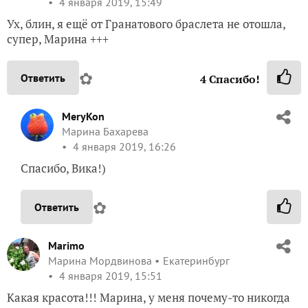
✿
Ответить
4
Спасибо!
MeryKon
Марина Бахарева
4 января 2019, 16:26
Спасибо, Вика!)
✿
Ответить
Marimo
Марина Мордвинова
Екатеринбург
4 января 2019, 15:51
Какая красота!!! Марина, у меня почему-то никогда
кексы не получались. То сухие, как опилки, то сырые.
Несколько раз пробовала давно уже, что-то больше
не хочется — не мое это, наверное