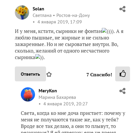
И у меня, кстати, сырники не фонтан
)))). А я
люблю пышные, не жирные и не сильно
зажаренные. Но и не сыроватые внутри. Во,
сколько, желаний от одного несчастного
сырника
)).
✿
Ответить
7
Спасибо!
MeryKon
Марина Бахарева
4 января 2019, 20:27
Света, когда ко мне доча пристает: почему у
меня не получаются такие же, как у тебя?
Вроде все так делаю, а они то плывут, то
резиновые? Я ей отвечаю: еще не время,
наверное, у тебя впереди минимум 20 лет,
чтобы научиться