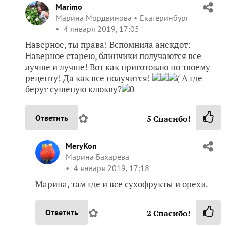
Наверное, ты права! Вспомнила анекдот:
Наверное старею, блинчики получаются все
лучше и лучше! Вот как приготовлю по твоему
рецепту! Да как все получится!
( А где
берут сушеную клюкву?
0
✿
Ответить
5
Спасибо!
MeryKon
Марина Бахарева
4 января 2019, 17:18
Марина, там где и все сухофрукты и орехи.
✿
Ответить
2
Спасибо!
Solan
Светлана
Ростов-на-Дону
4 января 2019, 17:09