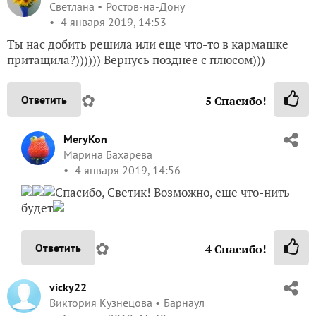
притащила?)))))) Вернусь позднее с плюсом)))
✿
Ответить
5
Спасибо!
MeryKon
Марина Бахарева
4 января 2019, 14:56
Спасибо, Светик! Возможно, еще что-нить
будет
✿
Ответить
4
Спасибо!
vicky22
Виктория Кузнецова
Барнаул
4 января 2019, 15:49
Ух, блин, я ещё от Гранатового браслета не отошла,
супер, Марина +++