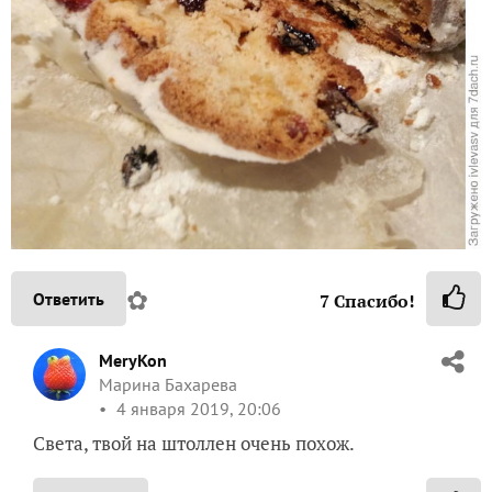
✿
Ответить
7
Спасибо!
MeryKon
Марина Бахарева
4 января 2019, 20:06
Света, твой на штоллен очень похож.
✿
Ответить
2
Спасибо!
morskaya