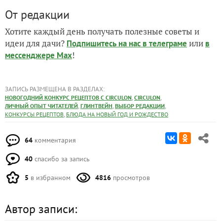
От редакции
Хотите каждый день получать полезные советы и
идеи для дачи?
или
Подпишитесь на нас
в телеграме
в
!
мессенджере Max
ЗАПИСЬ РАЗМЕЩЕНА В РАЗДЕЛАХ:
,
,
НОВОГОДНИЙ КОНКУРС РЕЦЕПТОВ С CIRCULON
CIRCULON
,
,
,
ЛИЧНЫЙ ОПЫТ ЧИТАТЕЛЕЙ
ГЛИНТВЕЙН
ВЫБОР РЕДАКЦИИ
,
КОНКУРСЫ РЕЦЕПТОВ
БЛЮДА НА НОВЫЙ ГОД И РОЖДЕСТВО
64
комментария
40
спасибо за запись
5
в избранном
4816
просмотров
Автор записи: