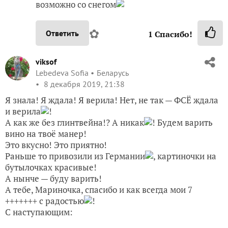
возможно со снегом
✿
Ответить
1
Спасибо!
viksof
Lebedeva Sofia
Беларусь
8 декабря 2019, 21:38
Я знала! Я ждала! Я верила! Нет, не так — ФСЁ ждала
и верила
!
А как же без глинтвейна!? А никак
! Будем варить
вино на твоё манер!
Это вкусно! Это приятно!
Раньше то привозили из Германии
, картиночки на
бутылочках красивые!
А нынче — буду варить!
А тебе, Мариночка, спасибо и как всегда мои 7
+++++++ с радостью
!
С наступающим: