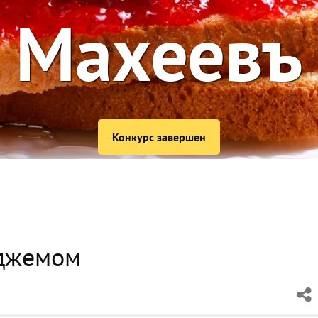
Махеевъ
Конкурс завершен
 джемом