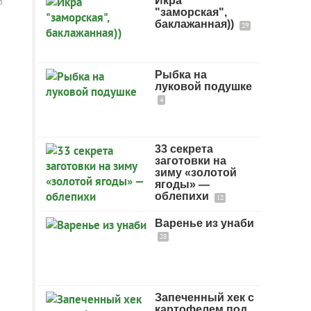
Икра
"заморская",
баклажанная))
29
Рыбка на
луковой подушке
4
33 cекрета
заготовки на
зиму «золотой
ягоды» —
облепихи
12
Варенье из унаби
28
Запеченный хек с
картофелем под