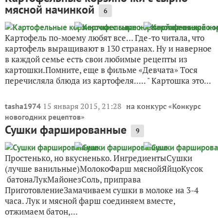
мясной начинкой
6
Картофель по-моему любят все… Где-то читала, что
картофель выращивают в 130 странах. Ну и наверное
в каждой семье есть свои любимые рецепты из
картошки.Помните, еще в фильме «Девчата» Тося
перечисляла блюда из картофеля..... " Картошка это...
15 января 2015, 21:28
на конкурс «
tasha1974
Конкурс
»
новогодних рецептов
Сушки фаршированные
9
Простенько, но вкусненько. ИнгредиентыСушки
(лучше ванильные)МолокоФарш мяснойЯйцоКусок
батонаЛукМайонезСоль, приправа
ПриготовлениеЗамачиваем сушки в молоке на 3-4
часа. Лук и мясной фарш соединяем вместе,
отжимаем батон,...