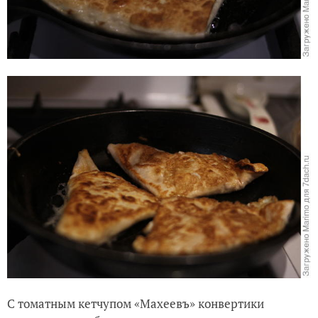
С томатным кетчупом «Махеевъ» конвертики