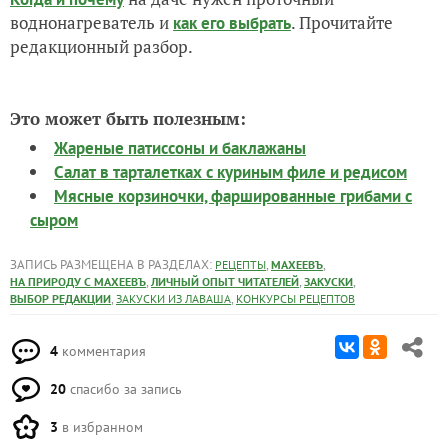
воднонагреватель и
. Прочитайте
как его выбрать
редакционный разбор.
Это может быть полезным:
Жареные патиссоны и баклажаны
Салат в тарталетках с куриным филе и редисом
Мясные корзиночки, фаршированные грибами с
сыром
ЗАПИСЬ РАЗМЕЩЕНА В РАЗДЕЛАХ:
,
,
РЕЦЕПТЫ
МАХЕЕВЪ
,
,
,
НА ПРИРОДУ С МАХЕЕВЪ
ЛИЧНЫЙ ОПЫТ ЧИТАТЕЛЕЙ
ЗАКУСКИ
,
,
ВЫБОР РЕДАКЦИИ
ЗАКУСКИ ИЗ ЛАВАША
КОНКУРСЫ РЕЦЕПТОВ
4
комментария
20
спасибо за запись
3
в избранном