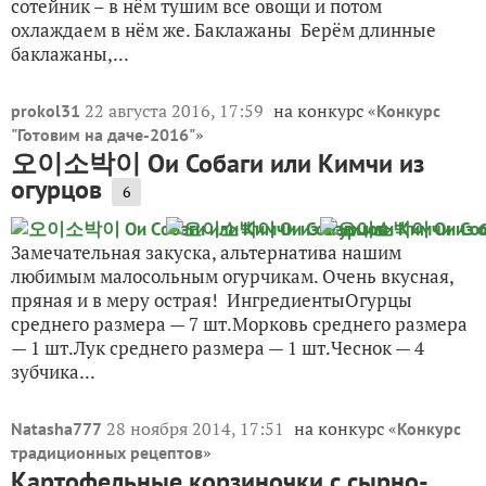
сотейник – в нём тушим все овощи и потом
охлаждаем в нём же. Баклажаны Берём длинные
баклажаны,...
22 августа 2016, 17:59
на конкурс «
prokol31
Конкурс
»
"Готовим на даче-2016"
오이소박이 Ои Собаги или Кимчи из
огурцов
6
Замечательная закуска, альтернатива нашим
любимым малосольным огурчикам. Очень вкусная,
пряная и в меру острая! ИнгредиентыОгурцы
среднего размера — 7 шт.Морковь среднего размера
— 1 шт.Лук среднего размера — 1 шт.Чеснок — 4
зубчика...
28 ноября 2014, 17:51
на конкурс «
Natasha777
Конкурс
»
традиционных рецептов
Картофельные корзиночки с сырно-