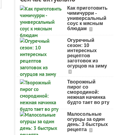
Как приготовить
чимичурри -
универсальный
соус к мясным
блюдам
7
Огуречный
сезон: 10
интересных
рецептов
заготовок из
огурцов на зиму
4
Творожный
пирог со
смородиной:
нежная начинка
будто тает во рту
Малосольные
огурцы за один
день: 3 быстрых
рецепта
5