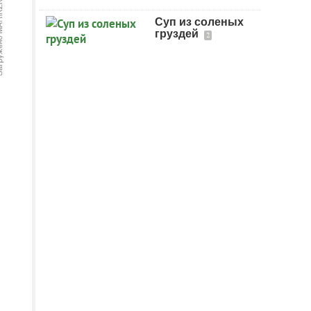
Суп из соленых
груздей
2