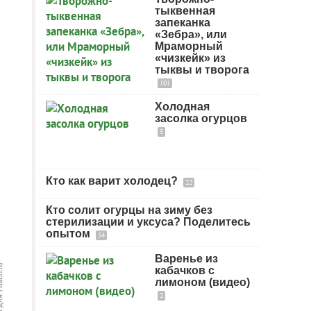
тыквенная
запеканка
«Зебра», или
Мраморный
«чизкейк» из
тыквы и творога
101
Холодная
засолка огурцов
5
Кто как варит холодец?
22
Кто солит огурцы на зиму без
стерилизации и уксуса? Поделитесь
опытом
54
Варенье из
кабачков с
лимоном (видео)
2