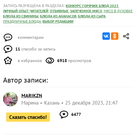
ЗАПИСЬ РАЗМЕЩЕНА В РАЗДЕЛАХ:
,
КОНКУРС ГОРЯЧИХ БЛЮД 2023
,
,
,
,
ЛИЧНЫЙ ОПЫТ ЧИТАТЕЛЕЙ
ОТБИВНЫЕ
ЗАПЕЧЕННОЕ МЯСО
МЯСО В ДУХОВКЕ
,
,
,
БЛЮДА ИЗ СВИНИНЫ
БЛЮДА ИЗ АНАНАСОВ
БЛЮДА ИЗ СЫРА
,
ПРАЗДНИЧНЫЕ БЛЮДА
ВЫБОР РЕДАКЦИИ
комментарии
11
спасибо за запись
в избранное
6918
просмотров
Автор записи:
MARIKZN
Марина
Казань
25 декабря 2023, 21:47
6477
Сказать спасибо!