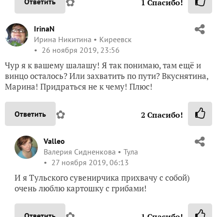
✿
Ответить
1
Спасибо!
IrinaN
Ирина Никитина
Киреевск
26 ноября 2019, 23:56
Чур я к вашему шалашу! Я так понимаю, там ещё и
винцо осталось? Или захватить по пути? Вкуснятина,
Марина! Придраться не к чему! Плюс!
✿
Ответить
2
Спасибо!
Valleo
Валерия Сидненкова
Тула
27 ноября 2019, 06:13
И я Тульского сувенирчика прихвачу с собой)
очень люблю картошку с грибами!
✿
Ответить
1
Спасибо!