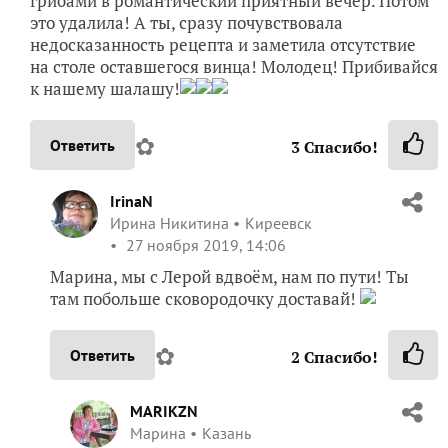
грибами в романтический приятный вечер. Потом
это удалила! А ты, сразу почувствовала
недосказанность рецепта и заметила отсутствие
на столе оставшегося винца! Молодец! Прибивайся
к нашему шалашу!
✿
Ответить
3
Спасибо!
IrinaN
Ирина Никитина
Киреевск
27 ноября 2019, 14:06
Марина, мы с Лерой вдвоём, нам по пути! Ты
там побольше сковородочку доставай!
✿
Ответить
2
Спасибо!
MARIKZN
Марина
Казань